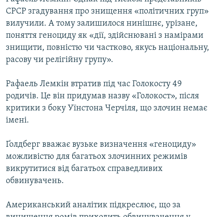
СРСР згадування про знищення «політичних груп»
вилучили. А тому залишилося нинішнє, урізане,
поняття геноциду як «дії, здійснювані з намірами
знищити, повністю чи частково, якусь національну,
расову чи релігійну групу».
Рафаель Лемкін втратив під час Голокосту 49
родичів. Це він придумав назву «Голокост», після
критики з боку Уїнстона Черчіля, що злочин немає
імені.
Ґолдберг вважає вузьке визначення «геноциду»
можливістю для багатьох злочинних режимів
викрутитися від багатьох справедливих
обвинувачень.
Американський аналітик підкреслює, що за