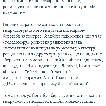
просвітницьких перетворень. Ба більше, це
розмежування, пише американський журналіст, є
надуманим.
Геноцид за расовою ознакою також часто
виправдовують його винуватці під маркою
боротьби за прогрес. Ґолдберг підкреслює, що у час
«голодомору» російська радянська влада
систематично винищувала українську культуру,
розцінюючи її як другосортну і таку, що не підлягає
збереженню. Американський аналітик підкреслює,
що і суданські джанджавіди в Дарфурі, і китайські
військові в Тибеті також бачать себе
«модернізаторами». А хіба Голокост не
здійснювали в ім’я прогресу його ініціатори?
Тому, резюмує Йона Ґолдберг, сумнівно, що подібні
викрутаси з геноцидом, подібні розмежування і