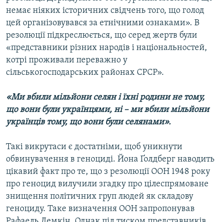
Усі сайти RFE/RL
немає ніяких історичних свідчень того, що голод
цей організовувався за етнічними ознаками». В
резолюції підкреслюється, що серед жертв були
«представники різних народів і національностей,
котрі проживали переважно у
сільськогосподарських районах СРСР».
«Ми вбили мільйони селян і їхні родини не тому,
що вони були українцями, ні – ми вбили мільйони
українців тому, що вони були селянами».
Такі викрутаси є достатніми, щоб уникнути
обвинувачення в геноциді. Йона Ґолдберг наводить
цікавий факт про те, що з резолюції ООН 1948 року
про геноцид вилучили згадку про цілеспрямоване
знищення політичних груп людей як складову
геноциду. Таке визначення ООН запропонував
Рафаель Лемкін. Однак під тиском представників