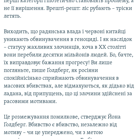
перші категорії гіпотетично становлять проблему, а
не її вирішення. Врешті-решт: ліс рубають – тріски
летять.
Виходить, що радянська влада і червоні китайці
уникають обвинувачення в геноциді. І як наслідок
– статусу жахливих злочинців, хоча в ХХ столітті
вони перебили десятки мільйонів людей. Бо, бачте,
їх виправдовує бажання прогресу! Ви лише
погляньте, пише Ґолдберг, як росіяни
спокійнісінько сприймають обвинувачення в
масових вбивствах, але відмахуються, як дідько від
ладана, від припущень, що ці злочини здійснені за
расовими мотивами.
Це розмежування помилкове, стверджує Йона
Ґолдберг. Вбивство є вбивство, незалежно від
мотиву – чи це упереджено, чи з метою