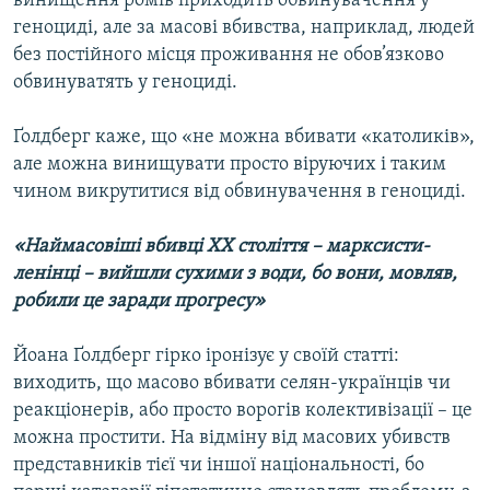
винищення ромів приходить обвинувачення у
геноциді, але за масові вбивства, наприклад, людей
без постійного місця проживання не обов’язково
обвинуватять у геноциді.
Ґолдберг каже, що «не можна вбивати «католиків»,
але можна винищувати просто віруючих і таким
чином викрутитися від обвинувачення в геноциді.
«Наймасовіші вбивці ХХ століття – марксисти-
ленінці – вийшли сухими з води, бо вони, мовляв,
робили це заради прогресу»
Йоана Ґолдберг гірко іронізує у своїй статті:
виходить, що масово вбивати селян-українців чи
реакціонерів, або просто ворогів колективізації – це
можна простити. На відміну від масових убивств
представників тієї чи іншої національності, бо