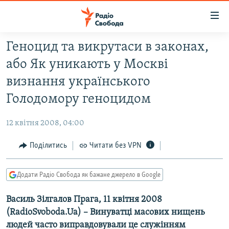
Доступність
посилання
Перейти
Геноцид та викрутаси в законах,
до
РАДІО СВОБОДА – 70 РОКІВ
або Як уникають у Москві
основного
ВСЕ ЗА ДОБУ
матеріалу
визнання українського
СТАТТІ
Перейти
Голодомору геноцидом
до
ВІЙНА
ПОЛІТИКА
основної
12 квітня 2008, 04:00
РОСІЙСЬКА «ФІЛЬТРАЦІЯ»
ЕКОНОМІКА
навігації
Перейти
Поділитись
Читати без VPN
ДОНБАС.РЕАЛІЇ
СУСПІЛЬСТВО
до
КРИМ.РЕАЛІЇ
КУЛЬТУРА
пошуку
Додати Радіо Свобода як бажане джерело в Google
ТИ ЯК?
СПОРТ
Василь Зілгалов Прага, 11 квітня 2008
СХЕМИ
УКРАЇНА
(RadioSvoboda.Ua) – Винуватці масових нищень
КИТАЙ.ВИКЛИКИ
СВІТ
людей часто виправдовували це служінням