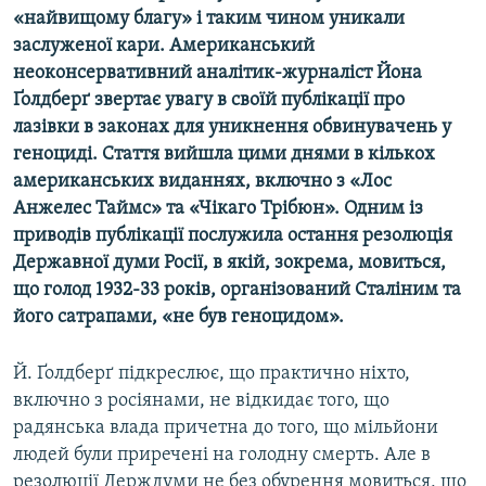
«найвищому благу» і таким чином уникали
МУЛЬТИМЕДІА
заслуженої кари. Американський
ФОТО
неоконсервативний аналітик-журналіст Йона
СПЕЦПРОЄКТИ
Ґолдберґ звертає увагу в своїй публікації про
лазівки в законах для уникнення обвинувачень у
ПОДКАСТИ
геноциді. Стаття вийшла цими днями в кількох
американських виданнях, включно з «Лос
КРИМ РЕАЛІЇ
Анжелес Таймс» та «Чікаго Трібюн». Одним із
РУС
приводів публікації послужила остання резолюція
Державної думи Росії, в якій, зокрема, мовиться,
УКР
що голод 1932-33 років, організований Сталіним та
КТАТ
його сатрапами, «не був геноцидом».
ДОЛУЧАЙСЯ!
Й. Ґолдберґ підкреслює, що практично ніхто,
включно з росіянами, не відкидає того, що
радянська влада причетна до того, що мільйони
людей були приречені на голодну смерть. Але в
резолюції Держдуми не без обурення мовиться, що