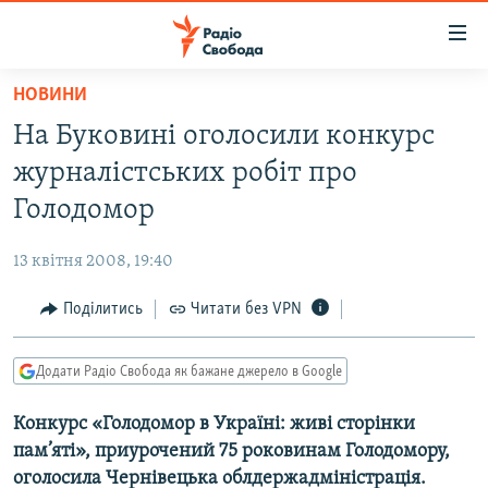
Доступність
посилання
Перейти
НОВИНИ
до
РАДІО СВОБОДА – 70 РОКІВ
На Буковині оголосили конкурс
основного
ВСЕ ЗА ДОБУ
матеріалу
журналістських робіт про
СТАТТІ
Перейти
Голодомор
до
ВІЙНА
ПОЛІТИКА
основної
13 квітня 2008, 19:40
РОСІЙСЬКА «ФІЛЬТРАЦІЯ»
ЕКОНОМІКА
навігації
Перейти
Поділитись
Читати без VPN
ДОНБАС.РЕАЛІЇ
СУСПІЛЬСТВО
до
КРИМ.РЕАЛІЇ
КУЛЬТУРА
пошуку
Додати Радіо Свобода як бажане джерело в Google
ТИ ЯК?
СПОРТ
Конкурс «Голодомор в Україні: живі сторінки
СХЕМИ
УКРАЇНА
пам’яті», приурочений 75 роковинам Голодомору,
КИТАЙ.ВИКЛИКИ
СВІТ
оголосила Чернівецька облдержадміністрація.