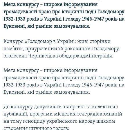
Мета конкурсу – широке інформування
МУЛЬТИМЕДІА
громадськості краю про історичні події Голодомору
ФОТО
1932-1933 років в Україні і голоду 1946-1947 років на
СПЕЦПРОЄКТИ
Буковині, які раніше замовчувалися.
ПОДКАСТИ
Конкурс «Голодомор в Україні: живі сторінки
пам’яті», приурочений 75 роковинам Голодомору,
КРИМ РЕАЛІЇ
оголосила Чернівецька облдержадміністрація.
РУС
УКР
Мета конкурсу – широке інформування
громадськості краю про історичні події Голодомору
КТАТ
1932-1933 років в Україні і голоду 1946-1947 років на
Буковині, які раніше замовчувалися.
ДОЛУЧАЙСЯ!
До конкурсу допускають авторські та колективні
публікації, програми місцевих телерадіокомпаній
на тему геноциду українського народу шляхом
створення штучного голоду.