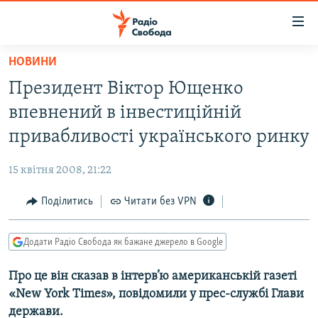
Доступність
посилання
Перейти
НОВИНИ
до
РАДІО СВОБОДА – 70 РОКІВ
Президент Віктор Ющенко
основного
ВСЕ ЗА ДОБУ
матеріалу
впевнений в інвестиційній
СТАТТІ
Перейти
привабливості українського ринку
до
ВІЙНА
ПОЛІТИКА
основної
15 квітня 2008, 21:22
РОСІЙСЬКА «ФІЛЬТРАЦІЯ»
ЕКОНОМІКА
навігації
Перейти
Поділитись
Читати без VPN
ДОНБАС.РЕАЛІЇ
СУСПІЛЬСТВО
до
КРИМ.РЕАЛІЇ
КУЛЬТУРА
пошуку
Додати Радіо Свобода як бажане джерело в Google
ТИ ЯК?
СПОРТ
Про це він сказав в інтерв’ю американській газеті
СХЕМИ
УКРАЇНА
«New York Times», повідомили у прес-службі Глави
КИТАЙ.ВИКЛИКИ
СВІТ
держави.