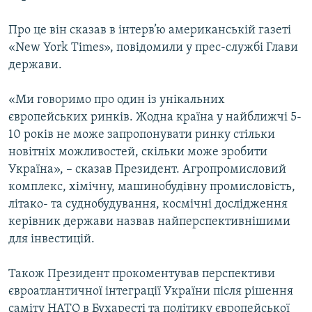
МУЛЬТИМЕДІА
Про це він сказав в інтерв’ю американській газеті
ФОТО
«New York Times», повідомили у прес-службі Глави
СПЕЦПРОЄКТИ
держави.
ПОДКАСТИ
«Ми говоримо про один із унікальних
європейських ринків. Жодна країна у найближчі 5-
КРИМ РЕАЛІЇ
10 років не може запропонувати ринку стільки
РУС
новітніх можливостей, скільки може зробити
УКР
Україна», – сказав Президент. Агропромисловий
комплекс, хімічну, машинобудівну промисловість,
КТАТ
літако- та суднобудування, космічні дослідження
керівник держави назвав найперспективнішими
ДОЛУЧАЙСЯ!
для інвестицій.
Також Президент прокоментував перспективи
євроатлантичної інтеграції України після рішення
саміту НАТО в Бухаресті та політику європейської