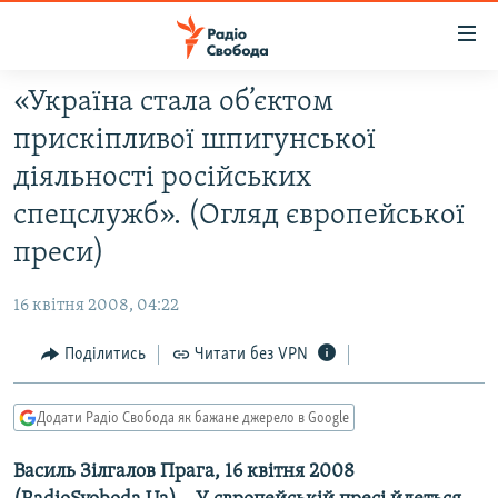
Доступність
посилання
Перейти
«Україна стала об’єктом
до
РАДІО СВОБОДА – 70 РОКІВ
прискіпливої шпигунської
основного
ВСЕ ЗА ДОБУ
матеріалу
діяльності російських
СТАТТІ
Перейти
спецслужб». (Огляд європейської
до
ВІЙНА
ПОЛІТИКА
преси)
основної
РОСІЙСЬКА «ФІЛЬТРАЦІЯ»
ЕКОНОМІКА
навігації
16 квітня 2008, 04:22
Перейти
ДОНБАС.РЕАЛІЇ
СУСПІЛЬСТВО
до
Поділитись
Читати без VPN
КРИМ.РЕАЛІЇ
КУЛЬТУРА
пошуку
ТИ ЯК?
СПОРТ
Додати Радіо Свобода як бажане джерело в Google
СХЕМИ
УКРАЇНА
Василь Зілгалов Прага, 16 квітня 2008
КИТАЙ.ВИКЛИКИ
СВІТ