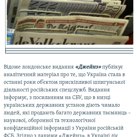
Усі сайти RFE/RL
Відоме лондонське видання
«Джейнз»
публікує
аналітичний матеріал про те, що Україна стала в
останні роки об’єктом прискіпливої шпигунської
діяльності російських спецслужб. Видання
інформує, з посиланням на СБУ, що в низці
українських державних установ діють чимало
людей, які продають багато державних таємниць –
наукової, оборонної та технологічної
конфіденційної інформації з України російській
ФСБ. Згідно з даними «Джейнз», в Україні діє