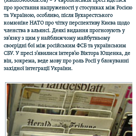
(RadioSvoboda.Ua) – У європейській пресі йдеться
МУЛЬТИМЕДІА
про зростання напруженості у стосунках між Росією
та Україною, особливо, після Бухарестського
ФОТО
комюніке НАТО про чітку перспективу Києва щодо
СПЕЦПРОЄКТИ
членства в альянсі. Деякі видання прогнозують у
зв’язку з цим у найближчому майбутньому
ПОДКАСТИ
своєрідні бої між російським ФСБ та українським
СБУ. У пресі з’явилися інтерв’ю Віктора Ющенка, де
КРИМ РЕАЛІЇ
він, зокрема, веде мову про роль Росії у блокуванні
РУС
західної інтеграції України.
УКР
КТАТ
ДОЛУЧАЙСЯ!