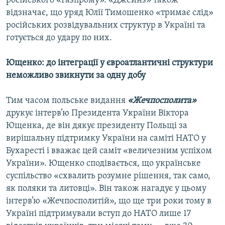
російського «Газпрому». «Джейнз» також
відзначає, що уряд Юлії Тимошенко «тримає слід»
російських розвідувальних структур в Україні та
готується до удару по них.
Ющенко: до інтеграції у євроатлантичні структури
неможливо звикнути за одну добу
Тим часом польське видання
«Жечпосполита»
друкує інтерв’ю Президента України Віктора
Ющенка, де він дякує президенту Польщі за
вирішальну підтримку України на саміті НАТО у
Бухаресті і вважає цей саміт «величезним успіхом
України». Ющенко сподівається, що українське
суспільство «схвалить розумне рішення, так само,
як поляки та литовці». Він також нагадує у цьому
інтерв’ю «Жечпосполитій», що ще три роки тому в
Україні підтримували вступ до НАТО лише 17