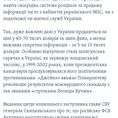
навіть своєрідна система розцінок за продажу
інформації чи то з кабінетів українського МЗС, чи з
податкової чи митної служб України.
Так, дуже важливі дані з України продаються по
ціні у 40-70 тисяч доларів за один файл, а менш
важлива секретна інформація – за 5 чи 10 тисяч
доларів. Особливо відчутною стала шпигунська
гарячка в Україні, як зауважує лондонський
часопис, у 1999-2002 роках, коли президентська
канцелярія прослуховувалася його політичними
противниками. «Джейнз» вважає Помаранчеву
революцію результатом міжнародного скандалу з
так званими «стрічками Леоніда Кучми».
Видання цитує колишнього заступника глави СБУ
генерала Скипальського про те, що російське ФСБ
фактично нашпигувало своїми агентами всі