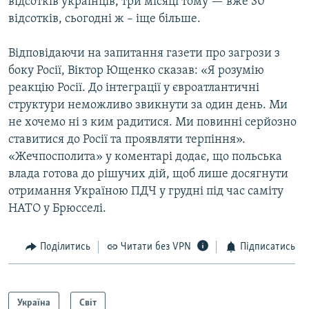
відсотків українців, три місяці тому — вже 30
відсотків, сьогодні ж – іще більше.
Відповідаючи на запитання газети про загрози з
боку Росії, Віктор Ющенко сказав: «Я розумію
реакцію Росії. До інтеграції у євроатлантичні
структури неможливо звикнути за один день. Ми
не хочемо ні з ким радитися. Ми повинні серйозно
ставитися до Росії та проявляти терпіння».
«Жечпосполита» у коментарі додає, що польська
влада готова до рішучих дій, щоб лише досягнути
отримання Україною ПДЧ у грудні під час саміту
НАТО у Брюсселі.
Поділитись
Читати без VPN
Підписатись
Україна
Світ