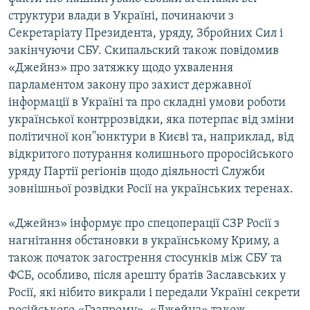
структури влади в Україні, починаючи з
Секретаріату Президента, уряду, Збройних Сил і
закінчуючи СБУ. Скипальский також повідомив
«Джейнз» про затяжку щодо ухвалення
парламентом закону про захист державної
інформації в Україні та про складні умови роботи
української контррозвідки, яка потерпає від зміни
політичної кон''юнктури в Києві та, наприклад, від
відкритого потурання колишнього проросійського
уряду Партії регіонів щодо діяльності Служби
зовнішньої розвідки Росії на українських теренах.
«Джейнз» інформує про спецоперації СЗР Росії з
нагнітання обстановки в українському Криму, а
також початок загострення стосунків між СБУ та
ФСБ, особливо, після арешту братів Заславських у
Росії, які нібито викрали і передали Україні секрети