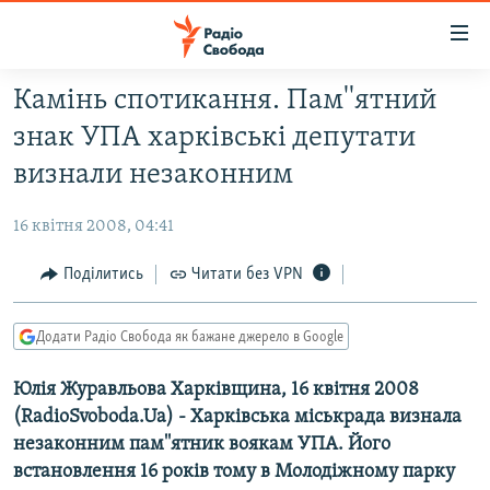
Доступність
посилання
Перейти
Камінь спотикання. Пам''ятний
до
РАДІО СВОБОДА – 70 РОКІВ
знак УПА харківські депутати
основного
ВСЕ ЗА ДОБУ
матеріалу
визнали незаконним
СТАТТІ
Перейти
до
16 квітня 2008, 04:41
ВІЙНА
ПОЛІТИКА
основної
РОСІЙСЬКА «ФІЛЬТРАЦІЯ»
Поділитись
Читати без VPN
ЕКОНОМІКА
навігації
Перейти
ДОНБАС.РЕАЛІЇ
СУСПІЛЬСТВО
до
Додати Радіо Свобода як бажане джерело в Google
КРИМ.РЕАЛІЇ
КУЛЬТУРА
пошуку
Юлія Журавльова Харківщина, 16 квітня 2008
ТИ ЯК?
СПОРТ
(RadioSvoboda.Ua) - Харківська міськрада визнала
СХЕМИ
УКРАЇНА
незаконним пам''ятник воякам УПА. Його
ПРИАЗОВ’Я
встановлення 16 років тому в Молодіжному парку
СВІТ