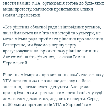
знести камінь УПА, організація готова до будь-яких
акцій протесту, наголосив представник Спілки
Роман Черемський.
«Без рішення обласної ради і відповідних установ,
які займаються пам''ятками історії та культури, не
може міська рада приймати рішення про знесення.
Безперечно, ми будемо в першу чергу
врегульовувати на юридичному рівні це питання.
Але готові навіть фізично», – сказав Роман
Черемський.
Рішення міськради про визнання пам''ятного знаку
УПА незаконним не означає дозволу на його
знесення, наголошують депутати. Але це дає
привід будь-яким громадським організаціям у суді
домагатися демонтажу, додають експерти. Серед
найбільших противників УПА в Харкові і сам