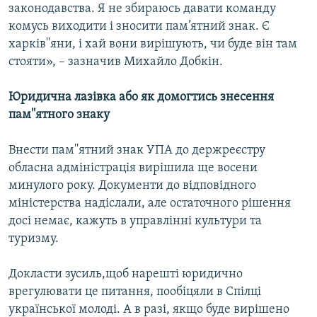
законодавства. Я не збираюсь давати команду
комусь виходити і зносити пам’ятний знак. Є
Усі сайти RFE/RL
харків''яни, і хай вони вирішують, чи буде він там
стояти», – зазначив Михайло Добкін.
Юридична лазівка або як домогтись знесення
пам''ятного знаку
Внести пам''ятний знак УПА до держреєстру
обласна адміністрація вирішила ще восени
минулого року. Документи до відповідного
міністерства надіслали, але остаточного рішення
досі немає, кажуть в управлінні культури та
туризму.
Докласти зусиль,щоб нарешті юридично
врегулювати це питання, пообіцяли в Спілці
української молоді. А в разі, якщо буде вирішено