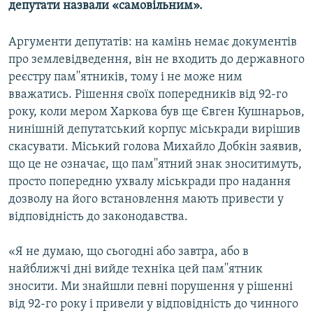
депутати назвали «самовільним».
КИТАЙ.ВИКЛИКИ
МУЛЬТИМЕДІА
Аргументи депутатів: на камінь немає документів
про землевідведення, він не входить до державного
ФОТО
реєстру пам''ятників, тому і не може ним
СПЕЦПРОЄКТИ
вважатись. Рішення своїх попередників від 92-го
року, коли мером Харкова був ще Євген Кушнарьов,
ПОДКАСТИ
нинішній депутатський корпус міськради вирішив
скасувати. Міський голова Михайло Добкін заявив,
КРИМ РЕАЛІЇ
що це не означає, що пам''ятний знак зноситимуть,
РУС
просто попередню ухвалу міськради про надання
УКР
дозволу на його встановлення мають привести у
відповідність до законодавства.
КТАТ
«Я не думаю, що сьогодні або завтра, або в
ДОЛУЧАЙСЯ!
найближчі дні вийде техніка цей пам''ятник
зносити. Ми знайшли певні порушення у рішенні
від 92-го року і привели у відповідність до чинного