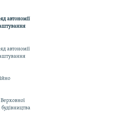
яд автономії
лаштування
яд автономії
лаштування
ійно
 Верховної
я будівництва