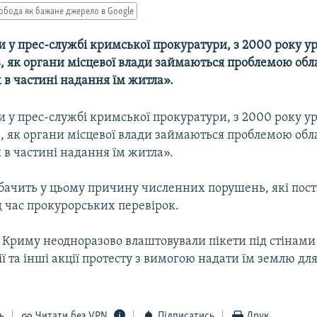
обода як бажане джерело в Google
 у прес-службі кримської прокуратури, з 2000 року ур
в, як органи місцевої влади займаються проблемою об
 в частині надання їм житла».
 у прес-службі кримської прокуратури, з 2000 року ур
в, як органи місцевої влади займаються проблемою об
 в частині надання їм житла».
бачить у цьому причину численних порушень, які пост
д час прокурорських перевірок.
в Криму неодноразово влаштовували пікети під стінами
ї та інші акції протесту з вимогою надати їм землю дл
ь
Читати без VPN
Підписатись
Друк