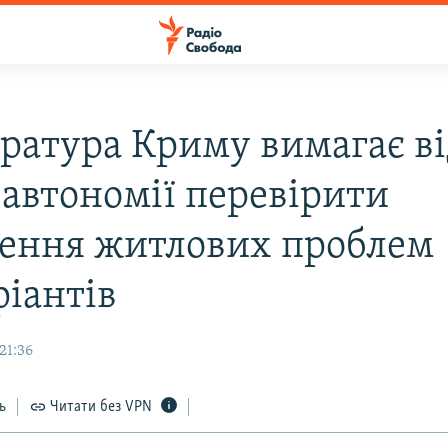
ратура Криму вимагає в
 автономії перевірити
ення житлових проблем
ріантів
21:36
ь
Читати без VPN