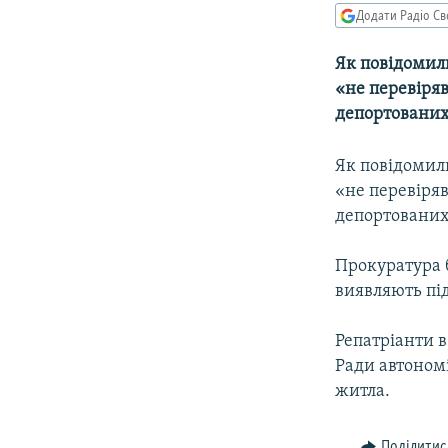
МУЛЬТИМЕДІА
Додати Радіо Св
ФОТО
Як повідомили
СПЕЦПРОЄКТИ
«не перевіря
ПОДКАСТИ
депортованих
Як повідомили
«не перевіря
депортованих
Прокуратура 
виявляють пі
Репатріанти 
Ради автономі
житла.
Поділитис