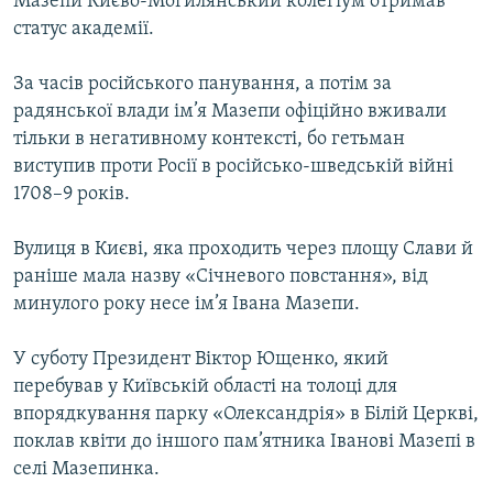
Мазепи Києво-Могилянський колегіум отримав
статус академії.
За часів російського панування, а потім за
радянської влади ім’я Мазепи офіційно вживали
тільки в негативному контексті, бо гетьман
виступив проти Росії в російсько-шведській війні
1708–9 років.
Вулиця в Києві, яка проходить через площу Слави й
раніше мала назву «Січневого повстання», від
минулого року несе ім’я Івана Мазепи.
У суботу Президент Віктор Ющенко, який
перебував у Київській області на толоці для
впорядкування парку «Олександрія» в Білій Церкві,
поклав квіти до іншого пам’ятника Іванові Мазепі в
селі Мазепинка.