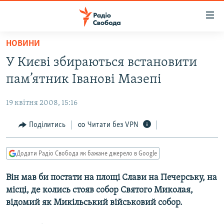
Доступність
посилання
Перейти
НОВИНИ
до
РАДІО СВОБОДА – 70 РОКІВ
У Києві збираються встановити
основного
ВСЕ ЗА ДОБУ
матеріалу
пам’ятник Іванові Мазепі
СТАТТІ
Перейти
до
19 квітня 2008, 15:16
ВІЙНА
ПОЛІТИКА
основної
РОСІЙСЬКА «ФІЛЬТРАЦІЯ»
Поділитись
Читати без VPN
ЕКОНОМІКА
навігації
Перейти
ДОНБАС.РЕАЛІЇ
СУСПІЛЬСТВО
до
Додати Радіо Свобода як бажане джерело в Google
КРИМ.РЕАЛІЇ
КУЛЬТУРА
пошуку
Він мав би постати на площі Слави на Печерську, на
ТИ ЯК?
СПОРТ
місці, де колись стояв собор Святого Миколая,
СХЕМИ
УКРАЇНА
відомий як Микільський військовий собор.
КИТАЙ.ВИКЛИКИ
СВІТ