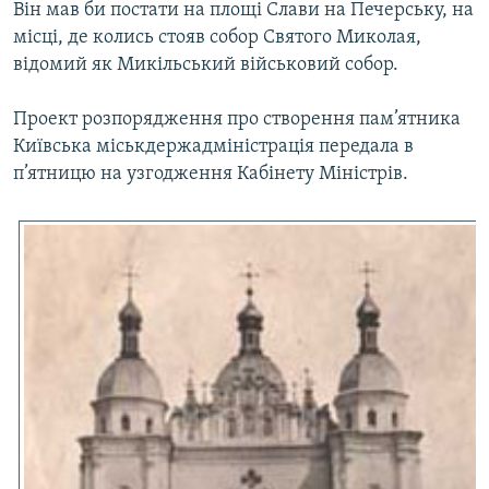
Він мав би постати на площі Слави на Печерську, на
МУЛЬТИМЕДІА
місці, де колись стояв собор Святого Миколая,
ФОТО
відомий як Микільський військовий собор.
СПЕЦПРОЄКТИ
Проект розпорядження про створення пам’ятника
ПОДКАСТИ
Київська міськдержадміністрація передала в
п’ятницю на узгодження Кабінету Міністрів.
КРИМ РЕАЛІЇ
РУС
УКР
КТАТ
ДОЛУЧАЙСЯ!