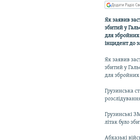
МУЛЬТИМЕДІА
Додати Радіо Св
ФОТО
Як заявив зас
СПЕЦПРОЄКТИ
збитий у Гал
ПОДКАСТИ
для збройних 
інцидент до 
Як заявив зас
збитий у Гал
для збройних 
Грузинська с
розслідуванн
Грузинськi З
лiтак було зб
Абхазькі війс