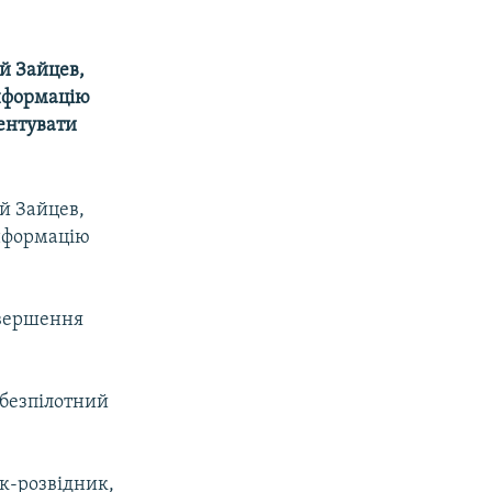
й Зайцев,
інформацію
ментувати
й Зайцев,
інформацію
авершення
 безпiлотний
ак-розвідник,