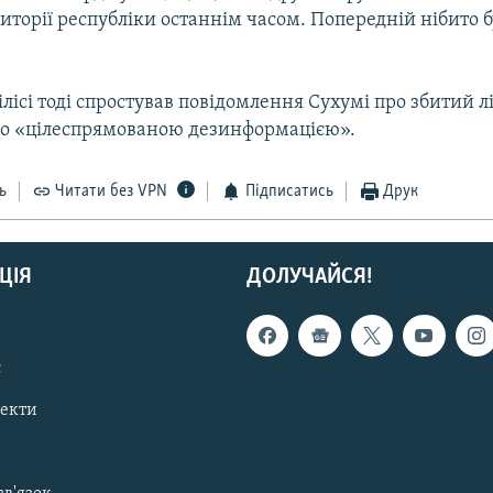
иторії республіки останнім часом. Попередній нібито б
лiсi тодi спростував повiдомлення Сухумi про збитий лi
о «цілеспрямованою дезинформацією».
ь
Читати без VPN
Підписатись
Друк
ЦІЯ
ДОЛУЧАЙСЯ!
с
пекти