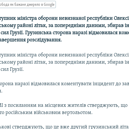
обода як бажане джерело в Google
тупник міністра оборони невизнаної республіки Олексі
ьському районі літак, за попередніми даними, збирав 
сил Грузії. Грузинська сторона наразі відмовилася ко
завершення розслідування.
тупник міністра оборони невизнаної республіки Олексі
ьському районі літак, за попередніми даними, збирав 
сил Грузії.
торона наразі відмовилася коментувати інцидент до з
я.
МI з посиланням на мiсцевих жителiв стверджують, що
ито росiйським вiйськовим вертольотом.
ькові стверджують, що це вже другий грузинський літ