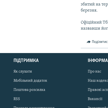
збитий на тер
березня.
Офiцiйний Тбi
назвавши йог
Поділитис
КРИМ РЕАЛІЇ
РУС
ПІДТРИМКА
ІНФОРМА
УКР
КТАТ
Як слухати
Про нас
Мобільний додаток
Наш кодек
ДОЛУЧАЙСЯ!
Поштова розсилка
Правові ас
RSS
Вакансії