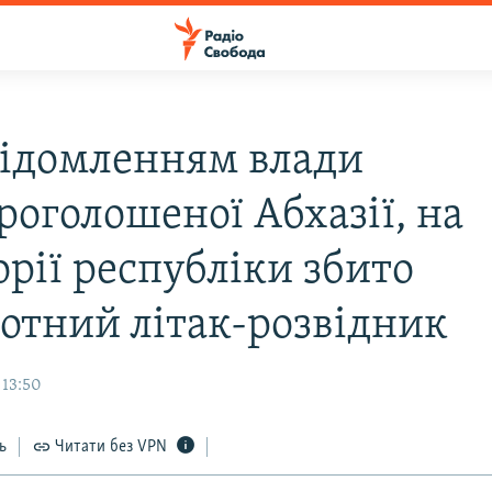
відомленням влади
роголошеної Абхазії, на
орії республіки збито
лотний літак-розвідник
 13:50
ь
Читати без VPN