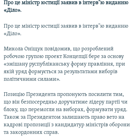
Про це міністр юстиції заявив в інтерв''ю виданню
МУЛЬТИМЕДІА
«Діло».
ФОТО
Про це міністр юстиції заявив в інтерв''ю виданню
СПЕЦПРОЄКТИ
«Діло».
ПОДКАСТИ
Микола Оніщук повідомив, що розроблений
КРИМ РЕАЛІЇ
робочою групою проект Концепції бере за основу
РУС
«змішану руспубліканську форму правління, при
якій уряд формується за результатами виборів
УКР
політичними силами».
КТАТ
Позицію Президента пропонують посилити тим,
ДОЛУЧАЙСЯ!
що він безпосередньо доручатиме лідеру партії чи
блоку, що перемогли на виборах, формувати уряд.
Також за Президентом залишають право вето на
кадрові пропозиції з кандидатур міністрів оборони
та закордонних справ.