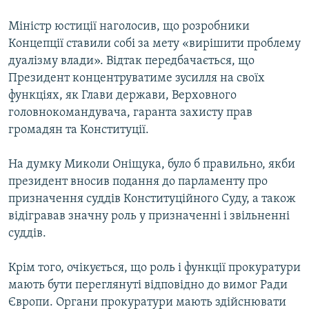
Усі сайти RFE/RL
Міністр юстиції наголосив, що розробники
Концепції ставили собі за мету «вирішити проблему
дуалізму влади». Відтак передбачається, що
Президент концентруватиме зусилля на своїх
функціях, як Глави держави, Верховного
головнокомандувача, гаранта захисту прав
громадян та Конституції.
На думку Миколи Оніщука, було б правильно, якби
президент вносив подання до парламенту про
призначення суддiв Конституцiйного Суду, а також
відігравав значну роль у призначеннi i звiльненнi
суддiв.
Крiм того, очiкується, що роль i функцiї прокуратури
мають бути переглянутi вiдповiдно до вимог Ради
Європи. Органи прокуратури мають здiйснювати