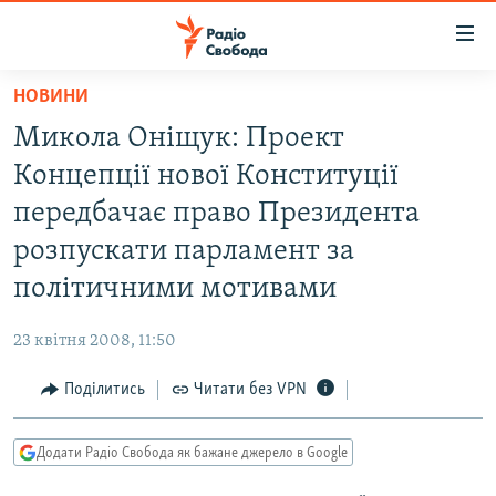
Доступність
посилання
Перейти
НОВИНИ
до
РАДІО СВОБОДА – 70 РОКІВ
Микола Оніщук: Проект
основного
ВСЕ ЗА ДОБУ
матеріалу
Концепції нової Конституції
СТАТТІ
Перейти
передбачає право Президента
до
ВІЙНА
ПОЛІТИКА
розпускати парламент за
основної
РОСІЙСЬКА «ФІЛЬТРАЦІЯ»
ЕКОНОМІКА
навігації
політичними мотивами
Перейти
ДОНБАС.РЕАЛІЇ
СУСПІЛЬСТВО
до
23 квітня 2008, 11:50
КРИМ.РЕАЛІЇ
КУЛЬТУРА
пошуку
Поділитись
Читати без VPN
ТИ ЯК?
СПОРТ
СХЕМИ
УКРАЇНА
Додати Радіо Свобода як бажане джерело в Google
КИТАЙ.ВИКЛИКИ
СВІТ