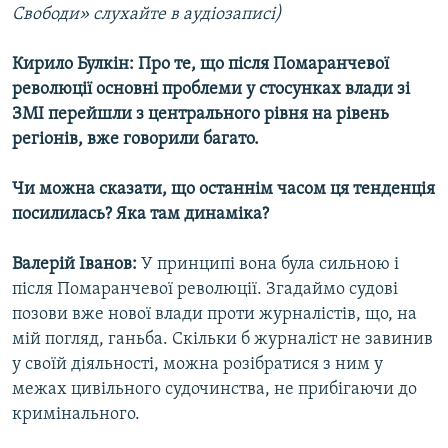
Свободи» слухайте в аудіозаписі)
Усі сайти RFE/RL
Кирило Булкін: Про те, що після Помаранчевої
революції основні проблеми у стосунках влади зі
ЗМІ перейшли з центрального рівня на рівень
регіонів, вже говорили багато.
Чи можна сказати, що останнім часом ця тенденція
посилилась? Яка там динаміка?
Валерій Іванов:
У принципі вона була сильною і
після Помаранчевої революції. Згадаймо судові
позови вже нової влади проти журналістів, що, на
мій погляд, ганьба. Скільки б журналіст не завинив
у своїй діяльності, можна розібратися з ним у
межах цивільного судочинства, не прибігаючи до
кримінального.