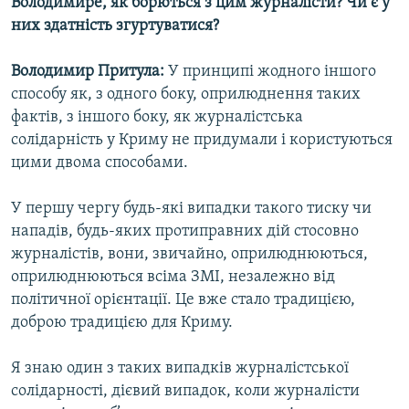
Володимире, як борються з цим журналісти? Чи є у
них здатність згуртуватися?
Володимир Притула:
У принципі жодного іншого
способу як, з одного боку, оприлюднення таких
фактів, з іншого боку, як журналістська
солідарність у Криму не придумали і користуються
цими двома способами.
У першу чергу будь-які випадки такого тиску чи
нападів, будь-яких протиправних дій стосовно
журналістів, вони, звичайно, оприлюднюються,
оприлюднюються всіма ЗМІ, незалежно від
політичної орієнтації. Це вже стало традицією,
доброю традицією для Криму.
Я знаю один з таких випадків журналістської
солідарності, дієвий випадок, коли журналісти