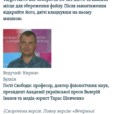
КИТАЙ.ВИКЛИКИ
місце для збереження файлу. Після завантаження
відкрийте його, двічі клацнувши на ньому
МУЛЬТИМЕДІА
мишкою.
ФОТО
СПЕЦПРОЄКТИ
ПОДКАСТИ
КРИМ РЕАЛІЇ
РУС
УКР
Ведучий: Кирило
Булкін
КТАТ
Гості Свободи: професор, доктор філологічних наук,
президент Академії української преси Валерій
ДОЛУЧАЙСЯ!
Іванов та медіа-юрист Тарас Шевченко
(Скорочена версія. Повну версію «Вечірньої