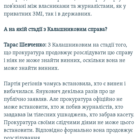
пов’язані між власниками та журналістами, як у
приватних ЗМІ, так і в державних.
А на якій стадії з Калашниковим справа?
Тарас Шевченко:
З Калашниковим на стадії того,
що прокуратура продовжує розслідувати цю справу
і ніяк не може знайти винних, оскільки вона не
може знайти винних.
Партія регіонів чомусь встановила, хто є винен і
вибачилася. Янукович декілька разів про це
публічно заявляв. Але прокуратура офіційно не
може встановити, хто ж побив журналістів, хто
завдавав їм тілесних ушкоджень, хто забрав касету.
Прокуратура своїми слідчими діями не може цього
встановити. Відповідно формально вона продовжує
розслідування.