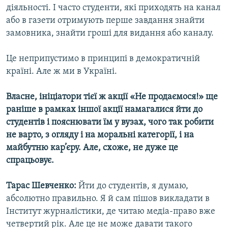
діяльності. І часто студенти, які приходять на канал
або в газети отримують перше завдання знайти
замовника, знайти гроші для видання або каналу.
Це неприпустимо в принципі в демократичній
країні. Але ж ми в Україні.
Власне, ініціатори тієї ж акції «Не продаємося!» ще
раніше в рамках іншої акції намагалися йти до
студентів і пояснювати їм у вузах, чого так робити
не варто, з огляду і на моральні категорії, і на
майбутню кар’єру. Але, схоже, не дуже це
спрацьовує.
Тарас Шевченко:
Йти до студентів, я думаю,
абсолютно правильно. Я й сам пішов викладати в
Інститут журналістики, де читаю медіа-право вже
четвертий рік. Але це не може давати такого