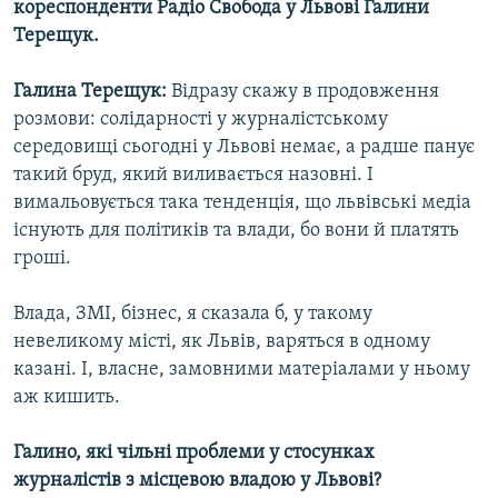
кореспонденти Радіо Свобода у Львові Галини
Терещук.
Галина Терещук:
Відразу скажу в продовження
розмови: солідарності у журналістському
середовищі сьогодні у Львові немає, а радше панує
такий бруд, який виливається назовні. І
вимальовується така тенденція, що львівські медіа
існують для політиків та влади, бо вони й платять
гроші.
Влада, ЗМІ, бізнес, я сказала б, у такому
невеликому місті, як Львів, варяться в одному
казані. І, власне, замовними матеріалами у ньому
аж кишить.
Галино, які чільні проблеми у стосунках
журналістів з місцевою владою у Львові?