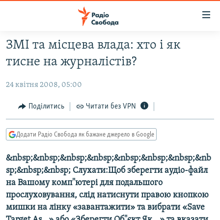
Доступність
посилання
Перейти
ЗМІ та місцева влада: хто і як
до
РАДІО СВОБОДА – 70 РОКІВ
тисне на журналістів?
основного
ВСЕ ЗА ДОБУ
матеріалу
24 квітня 2008, 05:00
СТАТТІ
Перейти
до
ВІЙНА
ПОЛІТИКА
Поділитись
Читати без VPN
основної
РОСІЙСЬКА «ФІЛЬТРАЦІЯ»
ЕКОНОМІКА
навігації
Додати Радіо Свобода як бажане джерело в Google
Перейти
ДОНБАС.РЕАЛІЇ
СУСПІЛЬСТВО
до
&nbsp;&nbsp;&nbsp;&nbsp;&nbsp;&nbsp;&nbsp;&nb
КРИМ.РЕАЛІЇ
КУЛЬТУРА
пошуку
sp;&nbsp;&nbsp; Слухати:Щоб зберегти аудіо-файл
ТИ ЯК?
СПОРТ
на Вашому комп''ютері для подальшого
СХЕМИ
УКРАЇНА
прослуховування, слід натиснути правою кнопкою
мишки на лінку «завантажити» та вибрати «Save
ПРИАЗОВ’Я
СВІТ
Target As...» або «Зберегти Об''єкт Як...» та вказати