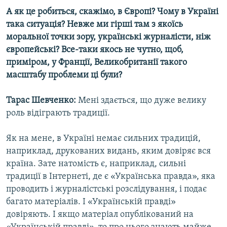
А як це робиться, скажімо, в Європі? Чому в Україні
така ситуація? Невже ми гірші там з якоїсь
моральної точки зору, українські журналісти, ніж
європейські? Все-таки якось не чутно, щоб,
приміром, у Франції, Великобританії такого
масштабу проблеми ці були?
Тарас Шевченко:
Мені здається, що дуже велику
роль відіграють традиції.
Як на мене, в Україні немає сильних традицій,
наприклад, друкованих видань, яким довіряє вся
країна. Зате натомість є, наприклад, сильні
традиції в Інтернеті, де є «Українська правда», яка
проводить і журналістські розслідування, і подає
багато матеріалів. І «Українській правді»
довіряють. І якщо матеріал опублікований на