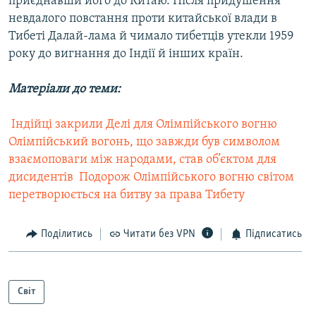
приєднавши його до Китаю. Після придушення
невдалого повстання проти китайської влади в
Тибеті Далай-лама й чимало тибетців утекли 1959
року до вигнання до Індії й інших країн.
Матеріали до теми:
 Індійці закрили Делі для Олімпійського вогню
Олімпійський вогонь, що завжди був символом
взаємоповаги між народами, став об’єктом для
дисидентів
 Подорож Олімпійського вогню світом
перетворюється на битву за права Тибету
Поділитись
Читати без VPN
Підписатись
Світ