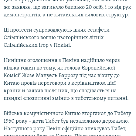
же заявляє, що загинуло близько 20 осіб, і то від рук
демонстрантів, а не китайських силових структур.
Ці протести супроводжують шлях естафети
Олімпійського вогню цьогорічних літніх
Олімпійських ігор у Пекіні.
Нинішнє оголошення з Пекіна надійшло через
кілька годин по тому, як голова Європейської
Комісії Жозе Мануель Баррозу під час візиту до
Китаю провів переговори з керівництвом цієї
країни й заявив після них, що сподівається на
швидкі «позитивні зміни» в тибетському питанні.
Війська комуністичного Китаю вторглися до Тибету
1950 року – доти Тибет був незалежною державою.
Наступного року Пекін офіційно анексував Тибет,