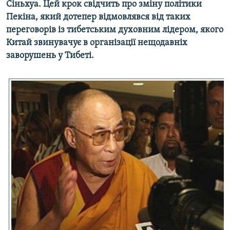
Сіньхуа. Цей крок свідчить про зміну політики
МУЛЬТИМЕДІА
Пекіна, який дотепер відмовлявся від таких
ФОТО
переговорів із тибетським духовним лідером, якого
Китай звинувачує в організації нещодавніх
СПЕЦПРОЄКТИ
заворушень у Тибеті.
ПОДКАСТИ
КРИМ РЕАЛІЇ
РУС
УКР
КТАТ
ДОЛУЧАЙСЯ!