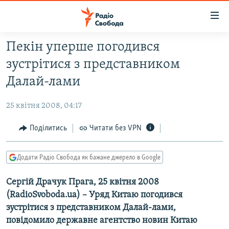
Доступність
посилання
Перейти
Пекін уперше погодився
до
РАДІО СВОБОДА – 70 РОКІВ
зустрітися з представником
основного
ВСЕ ЗА ДОБУ
матеріалу
Далай-лами
СТАТТІ
Перейти
до
25 квітня 2008, 04:17
ВІЙНА
ПОЛІТИКА
основної
РОСІЙСЬКА «ФІЛЬТРАЦІЯ»
Поділитись
Читати без VPN
ЕКОНОМІКА
навігації
Перейти
ДОНБАС.РЕАЛІЇ
СУСПІЛЬСТВО
до
Додати Радіо Свобода як бажане джерело в Google
КРИМ.РЕАЛІЇ
КУЛЬТУРА
пошуку
Сергій Драчук Прага, 25 квітня 2008
ТИ ЯК?
СПОРТ
(RadіoSvoboda.ua) – Уряд Китаю погодився
СХЕМИ
УКРАЇНА
зустрітися з представником Далай-лами,
КИТАЙ.ВИКЛИКИ
повідомило державне агентство новин Китаю
СВІТ