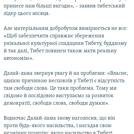
принесе нам більші вигоди», – заявив тибетський
лідер цього місяця.
Але матеріальним добробутом вимірюється не все:
«Щоб забезпечити справжнє збереження
унікальної культурної спадщини Тибету, буддизму
й так далі, Тибет повинен також мати реальну
автономію».
Далай-лама звернув увагу й на проблеми: «Власне,
однією причиною неспокоїв у Тибеті є відсутність
там свободи слова. Це таки проблема. Тому ми
свідомо й послідовно виступаємо за розвиток
демократії, свободи слова, свободи думки».
Водночас Далай-лама знову наголосив, що він
проти будь-якого насильства, і нагадав свою
незмінну позицію: якщо насильство в Тибеті