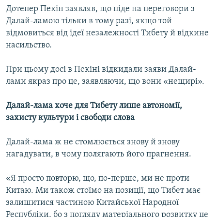
Дотепер Пекін заявляв, що піде на переговори з
Далай-ламою тільки в тому разі, якщо той
відмовиться від ідеї незалежності Тибету й відкине
насильство.
При цьому досі в Пекіні відкидали заяви Далай-
лами якраз про це, заявляючи, що вони «нещирі».
Далай-лама хоче для Тибету лише автономії,
захисту культури і свободи слова
Далай-лама ж не стомлюється знову й знову
нагадувати, в чому полягають його прагнення.
«Я просто повторю, що, по-перше, ми не проти
Китаю. Ми також стоїмо на позиції, що Тибет має
залишитися частиною Китайської Народної
Республіки, бо з погляду матеріального розвитку це