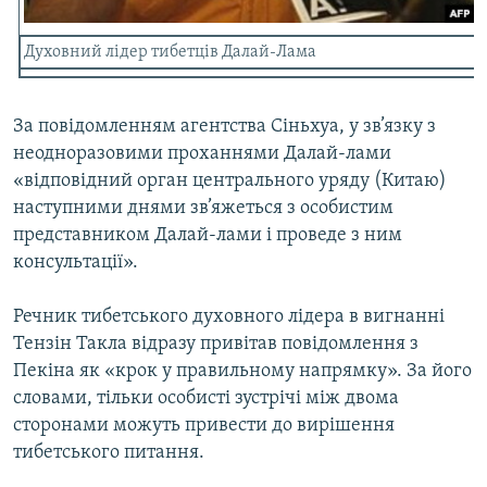
Усі сайти RFE/RL
Духовний лідер тибетців Далай-Лама
За повідомленням агентства Сіньхуа, у зв’язку з
неодноразовими проханнями Далай-лами
«відповідний орган центрального уряду (Китаю)
наступними днями зв’яжеться з особистим
представником Далай-лами і проведе з ним
консультації».
Речник тибетського духовного лідера в вигнанні
Тензін Такла відразу привітав повідомлення з
Пекіна як «крок у правильному напрямку». За його
словами, тільки особисті зустрічі між двома
сторонами можуть привести до вирішення
тибетського питання.