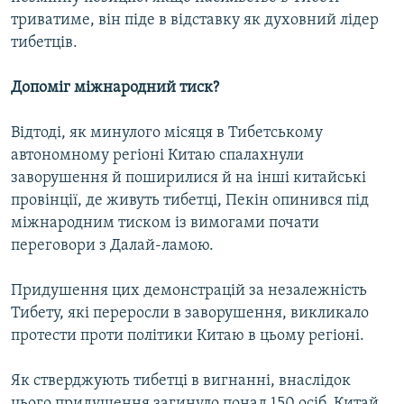
триватиме, він піде в відставку як духовний лідер
тибетців.
Допоміг міжнародний тиск?
Відтоді, як минулого місяця в Тибетському
автономному регіоні Китаю спалахнули
заворушення й поширилися й на інші китайські
провінції, де живуть тибетці, Пекін опинився під
міжнародним тиском із вимогами почати
переговори з Далай-ламою.
Придушення цих демонстрацій за незалежність
Тибету, які переросли в заворушення, викликало
протести проти політики Китаю в цьому регіоні.
Як стверджують тибетці в вигнанні, внаслідок
цього придушення загинуло понад 150 осіб. Китай