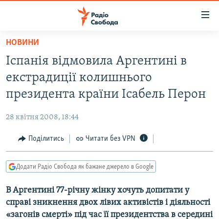
Доступність
посилання
Перейти
НОВИНИ
до
РАДІО СВОБОДА – 70 РОКІВ
Іспанія відмовила Аргентині в
основного
ВСЕ ЗА ДОБУ
матеріалу
екстрадиції колишнього
СТАТТІ
Перейти
президента країни Ісабель Перон
до
ВІЙНА
ПОЛІТИКА
основної
28 квітня 2008, 18:44
РОСІЙСЬКА «ФІЛЬТРАЦІЯ»
ЕКОНОМІКА
навігації
Перейти
Поділитись
Читати без VPN
ДОНБАС.РЕАЛІЇ
СУСПІЛЬСТВО
до
КРИМ.РЕАЛІЇ
КУЛЬТУРА
пошуку
Додати Радіо Свобода як бажане джерело в Google
ТИ ЯК?
СПОРТ
В Аргентині 77-річну жінку хочуть допитати у
СХЕМИ
УКРАЇНА
справі зникнення двох лівих активістів і діяльності
КИТАЙ.ВИКЛИКИ
СВІТ
«загонів смерті» під час її президентства в середині