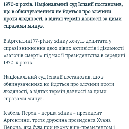
1970-х років. Національний суд Іспанії постановив,
МУЛЬТИМЕДІА
що в обвинуваченнях не йдеться про злочини
ФОТО
проти людяності, а відтак термін давності за цими
СПЕЦПРОЄКТИ
справами минув.
ПОДКАСТИ
В Аргентині 77-річну жінку хочуть допитати у
справі зникнення двох лівих активістів і діяльності
КРИМ РЕАЛІЇ
«загонів смерті» під час її президентства в середині
РУС
1970-х років.
УКР
Національний суд Іспанії постановив, що в
КТАТ
обвинуваченнях не йдеться про злочини проти
людяності, а відтак термін давності за цими
ДОЛУЧАЙСЯ!
справами минув.
Ісабель Перон – перша жінка – президент
Аргентини, третя дружина президента Хуана
Перона, яка була при ньому віце-президентом і