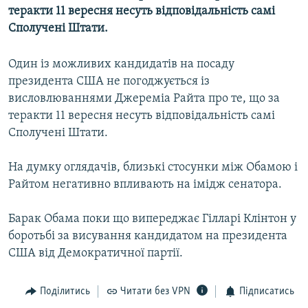
теракти 11 вересня несуть відповідальність самі
МУЛЬТИМЕДІА
Сполучені Штати.
ФОТО
СПЕЦПРОЄКТИ
Один із можливих кандидатів на посаду
президента США не погоджується із
ПОДКАСТИ
висловлюваннями Джереміа Райта про те, що за
теракти 11 вересня несуть відповідальність самі
КРИМ РЕАЛІЇ
Сполучені Штати.
РУС
УКР
На думку оглядачів, близькі стосунки між Обамою і
Райтом негативно впливають на імідж сенатора.
КТАТ
Барак Обама поки що випереджає Гілларі Клінтон у
ДОЛУЧАЙСЯ!
боротьбі за висування кандидатом на президента
США від Демократичної партії.
Поділитись
Читати без VPN
Підписатись