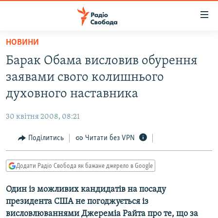
Доступність
посилання
Перейти
НОВИНИ
до
РАДІО СВОБОДА – 70 РОКІВ
Барак Обама висловив обурення
основного
ВСЕ ЗА ДОБУ
матеріалу
заявами свого колишнього
СТАТТІ
Перейти
духовного наставника
до
ВІЙНА
ПОЛІТИКА
основної
30 квітня 2008, 08:21
РОСІЙСЬКА «ФІЛЬТРАЦІЯ»
ЕКОНОМІКА
навігації
Перейти
Поділитись
Читати без VPN
ДОНБАС.РЕАЛІЇ
СУСПІЛЬСТВО
до
КРИМ.РЕАЛІЇ
КУЛЬТУРА
пошуку
Додати Радіо Свобода як бажане джерело в Google
ТИ ЯК?
СПОРТ
Один із можливих кандидатів на посаду
СХЕМИ
УКРАЇНА
президента США не погоджується із
КИТАЙ.ВИКЛИКИ
СВІТ
висловлюваннями Джереміа Райта про те, що за