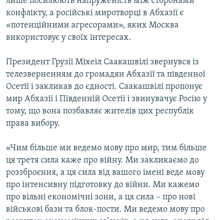
лише посилюють напруженість між сторонами
конфлікту, а російські миротворці в Абхазії є
«потенційними агресорами», яких Москва
використовує у своїх інтересах.
Президент Грузії Міхеїл Саакашвілі звернувся із
телезверненням до громадян Абхазії та південної
Осетії і закликав до єдності. Саакашвілі пропонує
мир Абхазії і Південній Осетії і звинувачує Росію у
тому, що вона позбавляє жителів цих республік
права вибору.
«Чим більше ми ведемо мову про мир, тим більше
ця третя сила каже про війну. Ми закликаємо до
роззброєння, а ця сила від вашого імені веде мову
про інтенсивну підготовку до війни. Ми кажемо
про вільні економічні зони, а ця сила – про нові
військові бази та блок-пости. Ми ведемо мову про