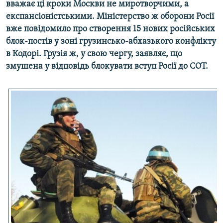
вважає ці кроки Москви не миротворчими, а
МУЛЬТИМЕДІА
експансіоністськими. Міністерство ж оборони Росії
ФОТО
вже повідомило про створення 15 нових російських
блок-постів у зоні грузинсько-абхазького конфлікту
СПЕЦПРОЄКТИ
в Кодорі. Грузія ж, у свою чергу, заявляє, що
ПОДКАСТИ
змушена у відповідь блокувати вступ Росії до СОТ.
КРИМ РЕАЛІЇ
РУС
УКР
КТАТ
ДОЛУЧАЙСЯ!