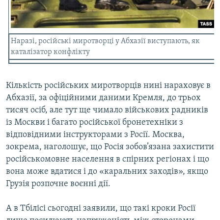
Усі сайти RFE/RL
Наразі, російські миротворці у Абхазії виступають, як
каталізатор конфлікту
Кількість російських миротворців нині нараховує в
Абхазії, за офіційними даними Кремля, до трьох
тисяч осіб, але тут ще чимало військових радників
із Москви і багато російської бронетехніки з
відповідними інструкторами з Росії. Москва,
зокрема, наголошує, що Росія зобов’язана захистити
російськомовне населення в спірних регіонах і що
вона може вдатися і до «каральних заходів», якщо
Грузія розпочне воєнні дії.
А в Тбілісі сьогодні заявили, що такі кроки Росії