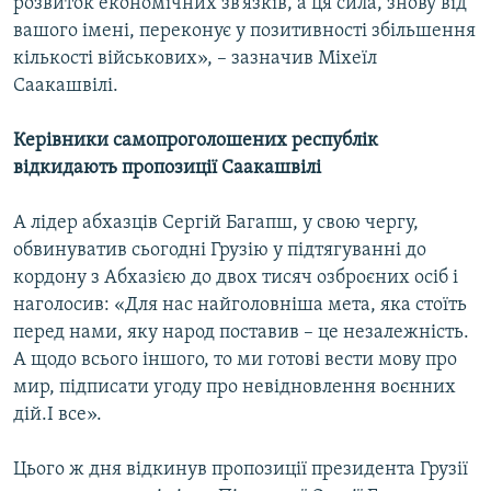
розвиток економічних зв’язків, а ця сила, знову від
вашого імені, переконує у позитивності збільшення
кількості військових», – зазначив Міхеїл
Саакашвілі.
Керівники самопроголошених республік
відкидають пропозиції Саакашвілі
А лідер абхазців Сергій Багапш, у свою чергу,
обвинуватив сьогодні Грузію у підтягуванні до
кордону з Абхазією до двох тисяч озброєних осіб і
наголосив: «Для нас найголовніша мета, яка стоїть
перед нами, яку народ поставив – це незалежність.
А щодо всього іншого, то ми готові вести мову про
мир, підписати угоду про невідновлення воєнних
дій.І все».
Цього ж дня відкинув пропозиції президента Грузії