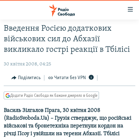
Доступність
посилання
Перейти
Введення Росією додаткових
до
РАДІО СВОБОДА – 70 РОКІВ
військових сил до Абхазії
основного
ВСЕ ЗА ДОБУ
матеріалу
викликало гострі реакції в Тбілісі
СТАТТІ
Перейти
до
30 квітня 2008, 04:25
ВІЙНА
ПОЛІТИКА
основної
РОСІЙСЬКА «ФІЛЬТРАЦІЯ»
Поділитись
Читати без VPN
ЕКОНОМІКА
навігації
Перейти
ДОНБАС.РЕАЛІЇ
СУСПІЛЬСТВО
до
Додати Радіо Свобода як бажане джерело в Google
КРИМ.РЕАЛІЇ
КУЛЬТУРА
пошуку
Василь Зілгалов Прага, 30 квітня 2008
ТИ ЯК?
СПОРТ
(RadioSvoboda.Ua) – Грузія стверджує, що російські
СХЕМИ
УКРАЇНА
військові та бронетехніка перетнули кордон на
КИТАЙ.ВИКЛИКИ
річці Псоу і увійшли на терени Абхазії. Тбілісі
СВІТ