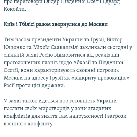
про переговори і лідер Південної Осетії Едуард
Кокойти.
Київ і Тбілісі разом звернулися до Москви
Тим часом президенти України та Грузії, Віктор
Ющенко та Міхеїл Саакашвілі закликали сьогодні у
спільній заяві Росію відмовитися від реалізації
проголошених планів щодо Абхазії та Південної
Осетії, вони характеризують «воєнні погрози»
Москви на адресу Грузії як «відкриту провокацію»
Росії проти цієї держави.
У заяві також йдеться про готовність України
послати своїх миротворців у зони згаданих
конфліктів для зняття там напруженості і загрози
воєнного конфлікту.