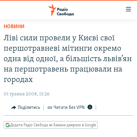
Доступність
посилання
Перейти
НОВИНИ
до
РАДІО СВОБОДА – 70 РОКІВ
Ліві сили провели у Києві свої
основного
ВСЕ ЗА ДОБУ
матеріалу
першотравневі мітинги окремо
СТАТТІ
Перейти
одна від одної, а більшість львів’ян
до
ВІЙНА
ПОЛІТИКА
на першотравень працювали на
основної
РОСІЙСЬКА «ФІЛЬТРАЦІЯ»
ЕКОНОМІКА
навігації
городах
Перейти
ДОНБАС.РЕАЛІЇ
СУСПІЛЬСТВО
до
01 травня 2008, 13:26
КРИМ.РЕАЛІЇ
КУЛЬТУРА
пошуку
Поділитись
Читати без VPN
ТИ ЯК?
СПОРТ
СХЕМИ
УКРАЇНА
Додати Радіо Свобода як бажане джерело в Google
КИТАЙ.ВИКЛИКИ
СВІТ