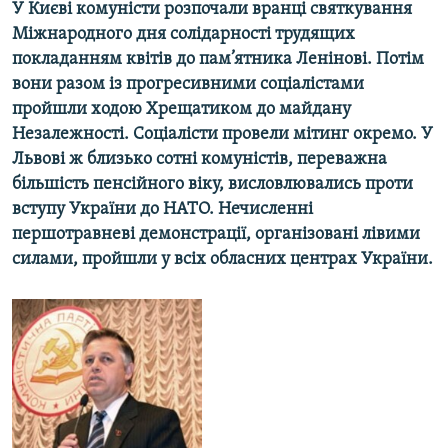
У Києві комуністи розпочали вранці святкування
МУЛЬТИМЕДІА
Міжнародного дня солідарності трудящих
ФОТО
покладанням квітів до пам’ятника Ленінові. Потім
вони разом із прогресивними соціалістами
СПЕЦПРОЄКТИ
пройшли ходою Хрещатиком до майдану
ПОДКАСТИ
Незалежності. Соціалісти провели мітинг окремо. У
Львові ж близько сотні комуністів, переважна
КРИМ РЕАЛІЇ
більшість пенсійного віку, висловлювались проти
РУС
вступу України до НАТО. Нечисленні
першотравневі демонстрації, організовані лівими
УКР
силами, пройшли у всіх обласних центрах України.
КТАТ
ДОЛУЧАЙСЯ!