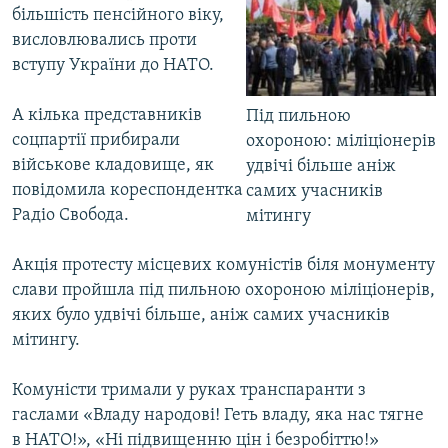
більшість пенсійного віку,
висловлювались проти
вступу України до НАТО.
А кілька представників
Під пильною
соцпартії прибирали
охороною: міліціонерів
військове кладовище, як
удвічі більше аніж
повідомила кореспондентка
самих учасників
Радіо Свобода.
мітингу
Акція протесту місцевих комуністів біля монументу
слави пройшла під пильною охороною міліціонерів,
яких було удвічі більше, аніж самих учасників
мітингу.
Комуністи тримали у руках транспаранти з
гаслами «Владу народові! Геть владу, яка нас тягне
в НАТО!», «Ні підвищенню цін і безробіттю!»