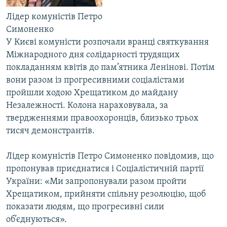
Усі сайти RFE/RL
Лідер комуністів Петро
Симоненко
У Києві комуністи розпочали вранці святкування
Міжнародного дня солідарності трудящих
покладанням квітів до пам’ятника Ленінові. Потім
вони разом із прогресивними соціалістами
пройшли ходою Хрещатиком до майдану
Незалежності. Колона нараховувала, за
твердженнями правоохоронців, близько трьох
тисяч демонстрантів.
Лідер комуністів Петро Симоненко повідомив, що
пропонував приєднатися і Соціалістичній партії
України: «Ми запропонували разом пройти
Хрещатиком, прийняти спільну резолюцію, щоб
показати людям, що прогресивні сили
об’єднуються».