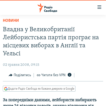
Доступність
посилання
Перейти
НОВИНИ
до
РАДІО СВОБОДА – 70 РОКІВ
Владна у Великобританії
основного
ВСЕ ЗА ДОБУ
матеріалу
Лейбористська партія програє на
СТАТТІ
Перейти
місцевих виборах в Англії та
до
ВІЙНА
ПОЛІТИКА
Уельсі
основної
РОСІЙСЬКА «ФІЛЬТРАЦІЯ»
ЕКОНОМІКА
навігації
02 травня 2008, 09:15
Перейти
ДОНБАС.РЕАЛІЇ
СУСПІЛЬСТВО
до
Поділитись
Читати без VPN
КРИМ.РЕАЛІЇ
КУЛЬТУРА
пошуку
ТИ ЯК?
СПОРТ
Додати Радіо Свобода як бажане джерело в Google
СХЕМИ
УКРАЇНА
За попередніми даними, лейбористи набирають
КИТАЙ.ВИКЛИКИ
СВІТ