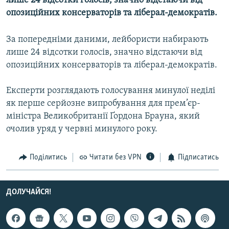
лише 24 відсотки голосів, значно відстаючи від
МУЛЬТИМЕДІА
опозиційних консерваторів та ліберал-демократів.
ФОТО
За попередніми даними, лейбористи набирають
СПЕЦПРОЄКТИ
лише 24 відсотки голосів, значно відстаючи від
ПОДКАСТИ
опозиційних консерваторів та ліберал-демократів.
Експерти розглядають голосування минулої неділі
КРИМ РЕАЛІЇ
як перше серйозне випробування для прем’єр-
РУС
міністра Великобританії Ґордона Брауна, який
УКР
очолив уряд у червні минулого року.
КТАТ
Поділитись
Читати без VPN
Підписатись
ДОЛУЧАЙСЯ!
ДОЛУЧАЙСЯ!