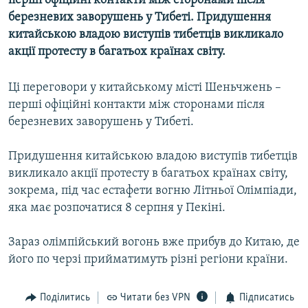
перші офіційні контакти між сторонами після
МУЛЬТИМЕДІА
березневих заворушень у Тибеті. Придушення
китайською владою виступів тибетців викликало
ФОТО
акції протесту в багатьох країнах світу.
СПЕЦПРОЄКТИ
ПОДКАСТИ
Ці переговори у китайському місті Шеньчжень –
перші офіційні контакти між сторонами після
березневих заворушень у Тибеті.
КРИМ РЕАЛІЇ
РУС
Придушення китайською владою виступів тибетців
УКР
викликало акції протесту в багатьох країнах світу,
зокрема, під час естафети вогню Літньої Олімпіади,
КТАТ
яка має розпочатися 8 серпня у Пекіні.
ДОЛУЧАЙСЯ!
Зараз олімпійський вогонь вже прибув до Китаю, де
його по черзі прийматимуть різні регіони країни.
Поділитись
Читати без VPN
Підписатись