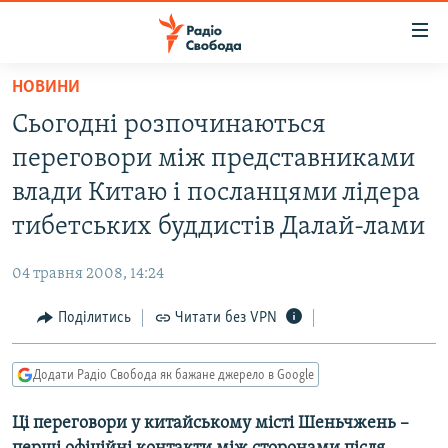
Доступність
посилання
Перейти
НОВИНИ
до
РАДІО СВОБОДА – 70 РОКІВ
Сьогодні розпочинаються
основного
ВСЕ ЗА ДОБУ
матеріалу
переговори між представниками
СТАТТІ
Перейти
влади Китаю і посланцями лідера
до
ВІЙНА
ПОЛІТИКА
тибетських буддистів Далай-лами
основної
РОСІЙСЬКА «ФІЛЬТРАЦІЯ»
ЕКОНОМІКА
навігації
04 травня 2008, 14:24
Перейти
ДОНБАС.РЕАЛІЇ
СУСПІЛЬСТВО
до
Поділитись
Читати без VPN
КРИМ.РЕАЛІЇ
КУЛЬТУРА
пошуку
ТИ ЯК?
СПОРТ
Додати Радіо Свобода як бажане джерело в Google
СХЕМИ
УКРАЇНА
Ці переговори у китайському місті Шеньчжень –
КИТАЙ.ВИКЛИКИ
СВІТ