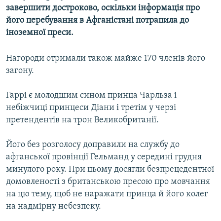
завершити достроково, оскільки інформація про
МУЛЬТИМЕДІА
його перебування в Афганістані потрапила до
ФОТО
іноземної преси.
СПЕЦПРОЄКТИ
Нагороди отримали також майже 170 членів його
ПОДКАСТИ
загону.
КРИМ РЕАЛІЇ
Гаррі є молодшим сином принца Чарльза і
РУС
небіжчиці принцеси Діани і третім у черзі
УКР
претендентів на трон Великобританії.
КТАТ
Його без розголосу доправили на службу до
афганської провінції Гельманд у середині грудня
ДОЛУЧАЙСЯ!
минулого року. При цьому досягли безпрецедентної
домовленості з британською пресою про мовчання
на цю тему, щоб не наражати принца й його колег
на надмірну небезпеку.