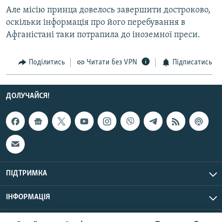
Усі сайти RFE/RL
Але місію принца довелось завершити достроково,
оскільки інформація про його перебування в
Афганістані таки потрапила до іноземної преси.
Поділитись
Читати без VPN
Підписатись
ДОЛУЧАЙСЯ!
ПІДТРИМКА
ІНФОРМАЦІЯ