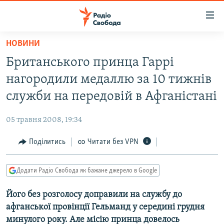
Доступність
посилання
Перейти
НОВИНИ
до
РАДІО СВОБОДА – 70 РОКІВ
Британського принца Гаррі
основного
ВСЕ ЗА ДОБУ
матеріалу
нагородили медаллю за 10 тижнів
СТАТТІ
Перейти
служби на передовій в Афганістані
до
ВІЙНА
ПОЛІТИКА
основної
05 травня 2008, 19:34
РОСІЙСЬКА «ФІЛЬТРАЦІЯ»
ЕКОНОМІКА
навігації
Перейти
Поділитись
Читати без VPN
ДОНБАС.РЕАЛІЇ
СУСПІЛЬСТВО
до
КРИМ.РЕАЛІЇ
КУЛЬТУРА
пошуку
Додати Радіо Свобода як бажане джерело в Google
ТИ ЯК?
СПОРТ
Його без розголосу доправили на службу до
СХЕМИ
УКРАЇНА
афганської провінції Гельманд у середині грудня
КИТАЙ.ВИКЛИКИ
СВІТ
минулого року. Але місію принца довелось