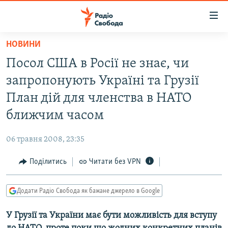
Доступність
посилання
Перейти
НОВИНИ
до
РАДІО СВОБОДА – 70 РОКІВ
Посол США в Росії не знає, чи
основного
ВСЕ ЗА ДОБУ
матеріалу
запропонують Україні та Грузії
СТАТТІ
Перейти
План дій для членства в НАТО
до
ВІЙНА
ПОЛІТИКА
ближчим часом
основної
РОСІЙСЬКА «ФІЛЬТРАЦІЯ»
ЕКОНОМІКА
навігації
06 травня 2008, 23:35
Перейти
ДОНБАС.РЕАЛІЇ
СУСПІЛЬСТВО
до
Поділитись
Читати без VPN
КРИМ.РЕАЛІЇ
КУЛЬТУРА
пошуку
ТИ ЯК?
СПОРТ
Додати Радіо Свобода як бажане джерело в Google
СХЕМИ
УКРАЇНА
У Грузії та України має бути можливість для вступу
ПРИАЗОВ’Я
СВІТ