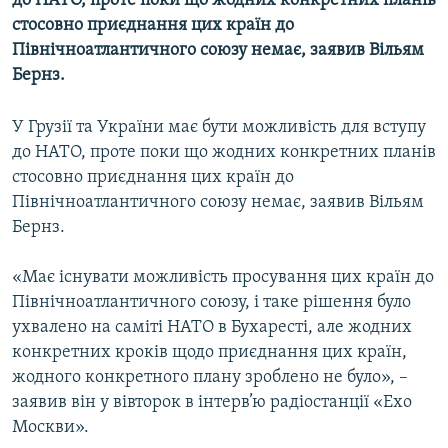
до НАТО, проте поки що жодних конкретних планів
КИТАЙ.ВИКЛИКИ
стосовно приєднання цих країн до
Північноатлантичного союзу немає, заявив Вільям
МУЛЬТИМЕДІА
Бернз.
ФОТО
СПЕЦПРОЄКТИ
У Грузії та України має бути можливість для вступу
до НАТО, проте поки що жодних конкретних планів
ПОДКАСТИ
стосовно приєднання цих країн до
Північноатлантичного союзу немає, заявив Вільям
КРИМ РЕАЛІЇ
Бернз.
РУС
«Має існувати можливість просування цих країн до
УКР
Північноатлантичного союзу, і таке рішення було
КТАТ
ухвалено на саміті НАТО в Бухаресті, але жодних
конкретних кроків щодо приєднання цих країн,
ДОЛУЧАЙСЯ!
жодного конкретного плану зроблено не було», –
заявив він у вівторок в інтерв’ю радіостанції «Ехо
Москви».