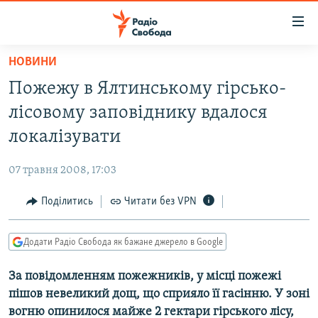
Доступність
посилання
Перейти
НОВИНИ
до
РАДІО СВОБОДА – 70 РОКІВ
Пожежу в Ялтинському гірсько-
основного
ВСЕ ЗА ДОБУ
матеріалу
лісовому заповіднику вдалося
СТАТТІ
Перейти
локалізувати
до
ВІЙНА
ПОЛІТИКА
основної
07 травня 2008, 17:03
РОСІЙСЬКА «ФІЛЬТРАЦІЯ»
ЕКОНОМІКА
навігації
Перейти
Поділитись
Читати без VPN
ДОНБАС.РЕАЛІЇ
СУСПІЛЬСТВО
до
КРИМ.РЕАЛІЇ
КУЛЬТУРА
пошуку
Додати Радіо Свобода як бажане джерело в Google
ТИ ЯК?
СПОРТ
За повідомленням пожежників, у місці пожежі
СХЕМИ
УКРАЇНА
пішов невеликий дощ, що сприяло її гасінню. У зоні
КИТАЙ.ВИКЛИКИ
СВІТ
вогню опинилося майже 2 гектари гірського лісу,