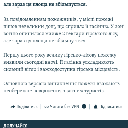
але зараз ця площа не збільшується.
МУЛЬТИМЕДІА
ФОТО
За повідомленням пожежників, у місці пожежі
СПЕЦПРОЄКТИ
пішов невеликий дощ, що сприяло її гасінню. У зоні
вогню опинилося майже 2 гектари гірського лісу,
ПОДКАСТИ
але зараз ця площа не збільшується.
КРИМ РЕАЛІЇ
Першу цього року велику гірсько-лісову пожежу
РУС
виявили сьогодні вночі. Її гасіння ускладнюють
УКР
сильний вітер і важкодоступна гірська місцевість.
КТАТ
Основною версією виникнення пожежі вважають
необережне поводження з вогнем туристів.
ДОЛУЧАЙСЯ!
Поділитись
Читати без VPN
Підписатись
ДОЛУЧАЙСЯ!