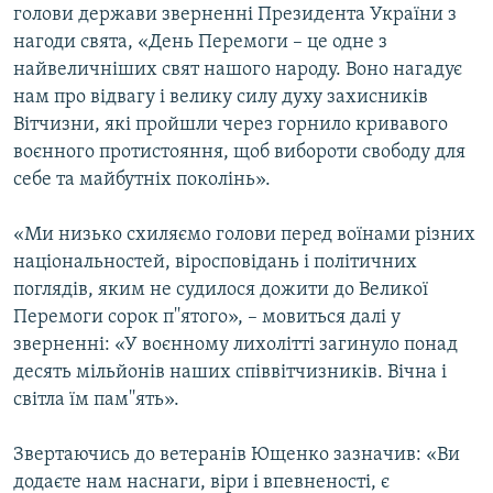
голови держави зверненні Президента України з
Усі сайти RFE/RL
нагоди свята, «День Перемоги – це одне з
найвеличніших свят нашого народу. Воно нагадує
нам про відвагу і велику силу духу захисників
Вітчизни, які пройшли через горнило кривавого
воєнного протистояння, щоб вибороти свободу для
себе та майбутніх поколінь».
«Ми низько схиляємо голови перед воїнами різних
національностей, віросповідань і політичних
поглядів, яким не судилося дожити до Великої
Перемоги сорок п''ятого», – мовиться далі у
зверненні: «У воєнному лихолітті загинуло понад
десять мільйонів наших співвітчизників. Вічна і
світла їм пам''ять».
Звертаючись до ветеранів Ющенко зазначив: «Ви
додаєте нам наснаги, віри і впевненості, є