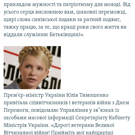
прикладом мужності та патріотизму для молоді. Від
усього серця висловлюю вам, шановні переможці,
щирі слова синівської подяки за ратний подвиг,
тяжку працю, за те, що кращі роки свого життя ви
віддали служінню Батьківщині».
Прем’єр-міністр України Юлія Тимошенко
привітала співвітчизників і ветеранів війни з Днем
Перемоги, повідомляє Управління у зв''язках із
засобами масової інформації Секретаріату Кабінету
Міністрів України. «Дорогі ветерани Великої
Вітчизняної війни! Прийміть мої найщиріші