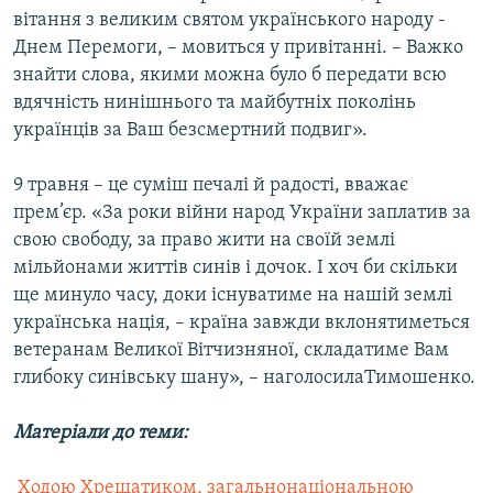
вітання з великим святом українського народу -
Днем Перемоги, – мовиться у привітанні. – Важко
знайти слова, якими можна було б передати всю
вдячність нинішнього та майбутніх поколінь
українців за Ваш безсмертний подвиг».
9 травня – це суміш печалі й радості, вважає
прем’єр. «За роки війни народ України заплатив за
свою свободу, за право жити на своїй землі
мільйонами життів синів і дочок. І хоч би скільки
ще минуло часу, доки існуватиме на нашій землі
українська нація, – країна завжди вклонятиметься
ветеранам Великої Вітчизняної, складатиме Вам
глибоку синівську шану», – наголосилаТимошенко.
Матеріали до теми:
 Ходою Хрещатиком, загальнонаціональною