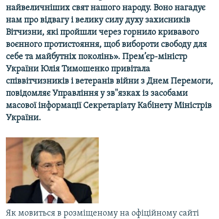
найвеличніших свят нашого народу. Воно нагадує
МУЛЬТИМЕДІА
нам про відвагу і велику силу духу захисників
ФОТО
Вітчизни, які пройшли через горнило кривавого
СПЕЦПРОЄКТИ
воєнного протистояння, щоб вибороти свободу для
себе та майбутніх поколінь». Прем’єр-міністр
ПОДКАСТИ
України Юлія Тимошенко привітала
співвітчизників і ветеранів війни з Днем Перемоги,
КРИМ РЕАЛІЇ
повідомляє Управління у зв''язках із засобами
РУС
масової інформації Секретаріату Кабінету Міністрів
України.
УКР
КТАТ
ДОЛУЧАЙСЯ!
Як мовиться в розміщеному на офіційному сайті