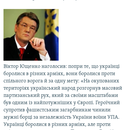
МУЛЬТИМЕДІА
ФОТО
СПЕЦПРОЄКТИ
ПОДКАСТИ
КРИМ РЕАЛІЇ
РУС
Вiктор Ющенко наголосив: попри те, що українцi
УКР
боролися в рiзних армiях, вони боролися проти
КТАТ
спiльного ворога й за одну мету: «На окупованих
територіях український народ розгорнув масовий
партизанський рух, який за своїми масштабами
ДОЛУЧАЙСЯ!
був одним із найпотужніших у Європі. Героїчний
супротив фашистським загарбникам чинили
мужні борці за незалежність України воїни УПА.
Українці боролися в різних арміях, але проти