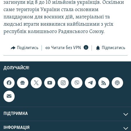
загинули від 8 до 10 мільйонів українців. Оскільки
саме територія України стала основним
плацдармом для воєнних дій, матеріальні та
людські втрати виявилися найбільшими з усіх
республік колишнього Радянського Союзу.
Поділитись
Читати без VPN
Підписатись
ДОЛУЧАЙСЯ!
ПІДТРИМКА
ІНФОРМАЦІЯ