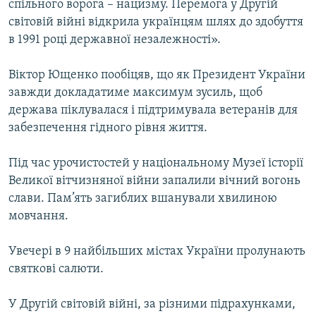
спільного ворога – нацизму. Перемога у Другій
Усі сайти RFE/RL
світовій війні відкрила українцям шлях до здобуття
в 1991 році державної незалежності».
Віктор Ющенко пообiцяв, що як Президент України
завжди докладатиме максимум зусиль, щоб
держава пiклувалася i пiдтримувала ветеранiв для
забезпечення гiдного рiвня життя.
Пiд час урочистостей у національному Музеї історії
Великої вітчизняної війни запалили вiчний вогонь
слави. Пам’ять загиблих вшанували хвилиною
мовчання.
Увечері в 9 найбільших містах України пролунають
святкові салюти.
У Другій світовій війні, за різними підрахунками,