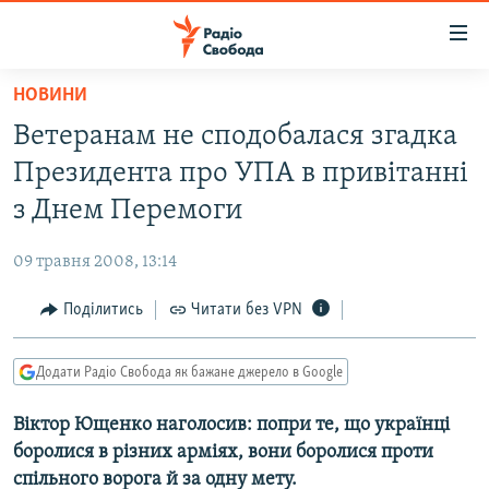
Доступність
посилання
Перейти
НОВИНИ
до
РАДІО СВОБОДА – 70 РОКІВ
Ветеранам не сподобалася згадка
основного
ВСЕ ЗА ДОБУ
матеріалу
Президента про УПА в привiтаннi
СТАТТІ
Перейти
з Днем Перемоги
до
ВІЙНА
ПОЛІТИКА
основної
09 травня 2008, 13:14
РОСІЙСЬКА «ФІЛЬТРАЦІЯ»
ЕКОНОМІКА
навігації
Перейти
Поділитись
Читати без VPN
ДОНБАС.РЕАЛІЇ
СУСПІЛЬСТВО
до
КРИМ.РЕАЛІЇ
КУЛЬТУРА
пошуку
Додати Радіо Свобода як бажане джерело в Google
ТИ ЯК?
СПОРТ
Вiктор Ющенко наголосив: попри те, що українцi
СХЕМИ
УКРАЇНА
боролися в рiзних армiях, вони боролися проти
КИТАЙ.ВИКЛИКИ
СВІТ
спiльного ворога й за одну мету.