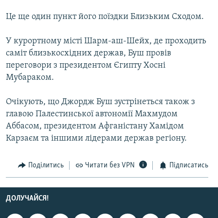
МУЛЬТИМЕДІА
Це ще один пункт його поїздки Близьким Сходом.
ФОТО
У курортному місті Шарм-аш-Шейх, де проходить
СПЕЦПРОЄКТИ
саміт близькосхідних держав, Буш провів
ПОДКАСТИ
переговори з президентом Єгипту Хосні
Мубараком.
КРИМ РЕАЛІЇ
РУС
Очікують, що Джордж Буш зустрінеться також з
главою Палестинської автономії Махмудом
УКР
Аббасом, президентом Афганістану Хамідом
КТАТ
Карзаєм та іншими лідерами держав регіону.
ДОЛУЧАЙСЯ!
Поділитись
Читати без VPN
Підписатись
ДОЛУЧАЙСЯ!