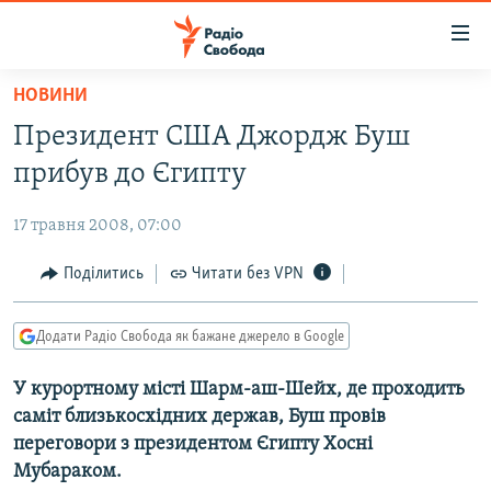
Доступність
посилання
Перейти
НОВИНИ
до
РАДІО СВОБОДА – 70 РОКІВ
Президент США Джордж Буш
основного
ВСЕ ЗА ДОБУ
матеріалу
прибув до Єгипту
СТАТТІ
Перейти
до
17 травня 2008, 07:00
ВІЙНА
ПОЛІТИКА
основної
РОСІЙСЬКА «ФІЛЬТРАЦІЯ»
Поділитись
Читати без VPN
ЕКОНОМІКА
навігації
Перейти
ДОНБАС.РЕАЛІЇ
СУСПІЛЬСТВО
до
Додати Радіо Свобода як бажане джерело в Google
КРИМ.РЕАЛІЇ
КУЛЬТУРА
пошуку
У курортному місті Шарм-аш-Шейх, де проходить
ТИ ЯК?
СПОРТ
саміт близькосхідних держав, Буш провів
СХЕМИ
УКРАЇНА
переговори з президентом Єгипту Хосні
Мубараком.
КИТАЙ.ВИКЛИКИ
СВІТ