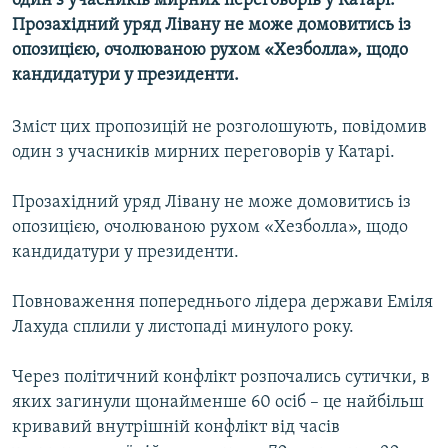
один з учасників мирних переговорів у Катарі.
МУЛЬТИМЕДІА
Прозахідний уряд Лівану не може домовитись із
опозицією, очолюваною рухом «Хезболла», щодо
ФОТО
кандидатури у президенти.
СПЕЦПРОЄКТИ
ПОДКАСТИ
Зміст цих пропозицій не розголошують, повідомив
один з учасників мирних переговорів у Катарі.
КРИМ РЕАЛІЇ
Прозахідний уряд Лівану не може домовитись із
РУС
опозицією, очолюваною рухом «Хезболла», щодо
УКР
кандидатури у президенти.
КТАТ
Повноваження попереднього лідера держави Еміля
Лахуда сплили у листопаді минулого року.
ДОЛУЧАЙСЯ!
Через політичний конфлікт розпочались сутички, в
яких загинули щонайменше 60 осіб – це найбільш
кривавий внутрішній конфлікт від часів