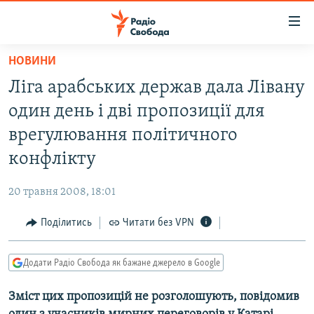
Доступність
посилання
Перейти
НОВИНИ
до
РАДІО СВОБОДА – 70 РОКІВ
Ліга арабських держав дала Лівану
основного
ВСЕ ЗА ДОБУ
матеріалу
один день і дві пропозиції для
СТАТТІ
Перейти
врегулювання політичного
до
ВІЙНА
ПОЛІТИКА
конфлікту
основної
РОСІЙСЬКА «ФІЛЬТРАЦІЯ»
ЕКОНОМІКА
навігації
20 травня 2008, 18:01
Перейти
ДОНБАС.РЕАЛІЇ
СУСПІЛЬСТВО
до
Поділитись
Читати без VPN
КРИМ.РЕАЛІЇ
КУЛЬТУРА
пошуку
ТИ ЯК?
СПОРТ
Додати Радіо Свобода як бажане джерело в Google
СХЕМИ
УКРАЇНА
Зміст цих пропозицій не розголошують, повідомив
КИТАЙ.ВИКЛИКИ
СВІТ