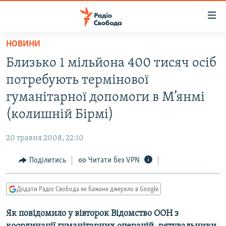
Доступність
посилання
Перейти
НОВИНИ
до
РАДІО СВОБОДА – 70 РОКІВ
Близько 1 мільйона 400 тисяч осіб
основного
ВСЕ ЗА ДОБУ
матеріалу
потребують термінової
СТАТТІ
Перейти
гуманітарної допомоги в М’янмі
до
ВІЙНА
ПОЛІТИКА
(колишній Бірмі)
основної
РОСІЙСЬКА «ФІЛЬТРАЦІЯ»
ЕКОНОМІКА
навігації
20 травня 2008, 22:10
Перейти
ДОНБАС.РЕАЛІЇ
СУСПІЛЬСТВО
до
Поділитись
Читати без VPN
КРИМ.РЕАЛІЇ
КУЛЬТУРА
пошуку
ТИ ЯК?
СПОРТ
Додати Радіо Свобода як бажане джерело в Google
СХЕМИ
УКРАЇНА
Як повідомило у вівторок Відомство ООН з
КИТАЙ.ВИКЛИКИ
СВІТ