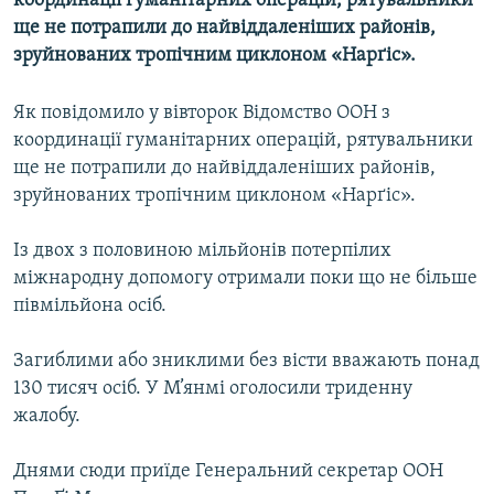
координації гуманітарних операцій, рятувальники
МУЛЬТИМЕДІА
ще не потрапили до найвіддаленіших районів,
зруйнованих тропічним циклоном «Нарґіс».
ФОТО
СПЕЦПРОЄКТИ
Як повідомило у вівторок Відомство ООН з
ПОДКАСТИ
координації гуманітарних операцій, рятувальники
ще не потрапили до найвіддаленіших районів,
зруйнованих тропічним циклоном «Нарґіс».
КРИМ РЕАЛІЇ
РУС
Із двох з половиною мільйонів потерпілих
УКР
міжнародну допомогу отримали поки що не більше
півмільйона осіб.
КТАТ
Загиблими або зниклими без вісти вважають понад
ДОЛУЧАЙСЯ!
130 тисяч осіб. У М’янмі оголосили триденну
жалобу.
Днями сюди приїде Генеральний секретар ООН