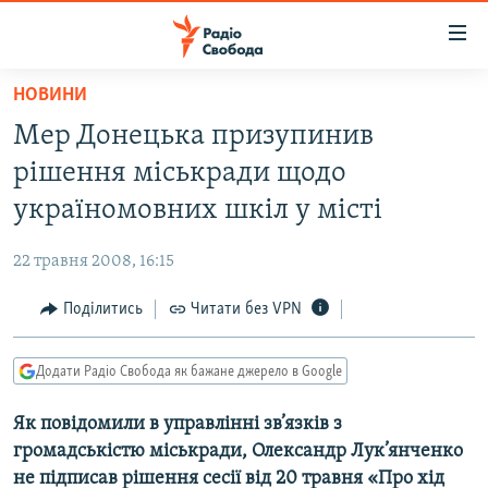
Доступність
посилання
Перейти
НОВИНИ
до
РАДІО СВОБОДА – 70 РОКІВ
Мер Донецька призупинив
основного
ВСЕ ЗА ДОБУ
матеріалу
рішення міськради щодо
СТАТТІ
Перейти
україномовних шкіл у місті
до
ВІЙНА
ПОЛІТИКА
основної
22 травня 2008, 16:15
РОСІЙСЬКА «ФІЛЬТРАЦІЯ»
ЕКОНОМІКА
навігації
Перейти
Поділитись
Читати без VPN
ДОНБАС.РЕАЛІЇ
СУСПІЛЬСТВО
до
КРИМ.РЕАЛІЇ
КУЛЬТУРА
пошуку
Додати Радіо Свобода як бажане джерело в Google
ТИ ЯК?
СПОРТ
Як повідомили в управлінні зв’язків з
СХЕМИ
УКРАЇНА
громадськістю міськради, Олександр Лук’янченко
ПРИАЗОВ’Я
СВІТ
не підписав рішення сесії від 20 травня «Про хід