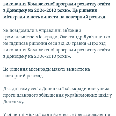
виконання Комплексної програми розвитку освіти
КИТАЙ.ВИКЛИКИ
в Донецьку на 2006-2010 роки». Це рішення
МУЛЬТИМЕДІА
міськради мають винести на повторний розгляд.
ФОТО
Як повідомили в управлінні зв’язків з
СПЕЦПРОЄКТИ
громадськістю міськради, Олександр Лук’янченко
ПОДКАСТИ
не підписав рішення сесії від 20 травня «Про хід
виконання Комплексної програми розвитку освіти
КРИМ РЕАЛІЇ
в Донецьку на 2006-2010 роки».
РУС
Це рішення міськради мають винести на
УКР
повторний розгляд.
КТАТ
Два дні тому сесія Донецької міськради виступила
проти планового збільшення україномовних шкіл у
ДОЛУЧАЙСЯ!
Донецьку.
У рішенні міської ради йдеться: «Для задоволення