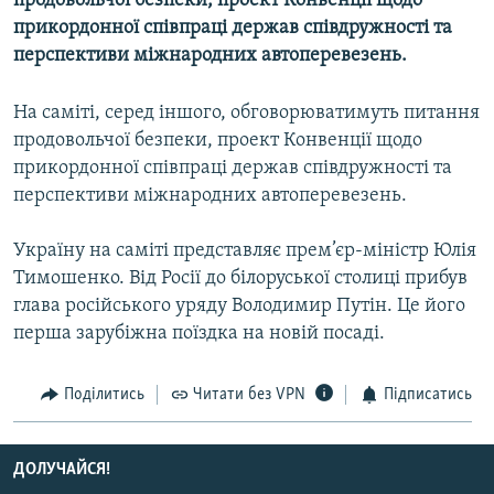
продовольчої безпеки, проект Конвенції щодо
МУЛЬТИМЕДІА
прикордонної співпраці держав співдружності та
перспективи міжнародних автоперевезень.
ФОТО
СПЕЦПРОЄКТИ
На саміті, серед іншого, обговорюватимуть питання
ПОДКАСТИ
продовольчої безпеки, проект Конвенції щодо
прикордонної співпраці держав співдружності та
перспективи міжнародних автоперевезень.
КРИМ РЕАЛІЇ
РУС
Україну на саміті представляє прем’єр-міністр Юлія
УКР
Тимошенко. Від Росії до білоруської столиці прибув
глава російського уряду Володимир Путін. Це його
КТАТ
перша зарубіжна поїздка на новій посаді.
ДОЛУЧАЙСЯ!
Поділитись
Читати без VPN
Підписатись
ДОЛУЧАЙСЯ!