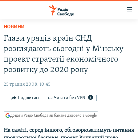
Доступність
посилання
Перейти
НОВИНИ
до
РАДІО СВОБОДА – 70 РОКІВ
Глави урядів країн СНД
основного
ВСЕ ЗА ДОБУ
матеріалу
розглядають сьогодні у Мінську
СТАТТІ
Перейти
проект стратегії економічного
до
ВІЙНА
ПОЛІТИКА
розвитку до 2020 року
основної
РОСІЙСЬКА «ФІЛЬТРАЦІЯ»
ЕКОНОМІКА
навігації
23 травня 2008, 10:45
Перейти
ДОНБАС.РЕАЛІЇ
СУСПІЛЬСТВО
до
Поділитись
Читати без VPN
КРИМ.РЕАЛІЇ
КУЛЬТУРА
пошуку
ТИ ЯК?
СПОРТ
Додати Радіо Свобода як бажане джерело в Google
СХЕМИ
УКРАЇНА
На саміті, серед іншого, обговорюватимуть питання
КИТАЙ.ВИКЛИКИ
СВІТ