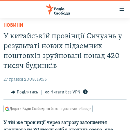
Доступність
посилання
Перейти
НОВИНИ
до
РАДІО СВОБОДА – 70 РОКІВ
У китайській провінції Сичуань у
основного
ВСЕ ЗА ДОБУ
матеріалу
результаті нових підземних
СТАТТІ
Перейти
поштовхів зруйновані понад 420
до
ВІЙНА
ПОЛІТИКА
тисяч будинків
основної
РОСІЙСЬКА «ФІЛЬТРАЦІЯ»
ЕКОНОМІКА
навігації
27 травня 2008, 19:56
Перейти
ДОНБАС.РЕАЛІЇ
СУСПІЛЬСТВО
до
Поділитись
Читати без VPN
КРИМ.РЕАЛІЇ
КУЛЬТУРА
пошуку
ТИ ЯК?
СПОРТ
Додати Радіо Свобода як бажане джерело в Google
СХЕМИ
УКРАЇНА
У тій же провінції через загрозу затоплення
КИТАЙ.ВИКЛИКИ
СВІТ