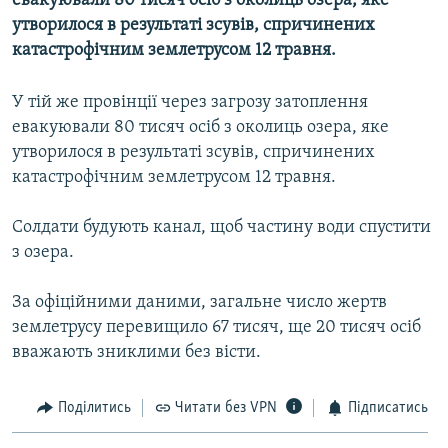
евакуювали 80 тисяч осіб з околиць озера, яке
МУЛЬТИМЕДІА
утворилося в результаті зсувів, спричинених
катастрофічним землетрусом 12 травня.
ФОТО
СПЕЦПРОЄКТИ
У тій же провінції через загрозу затоплення
ПОДКАСТИ
евакуювали 80 тисяч осіб з околиць озера, яке
утворилося в результаті зсувів, спричинених
катастрофічним землетрусом 12 травня.
КРИМ РЕАЛІЇ
РУС
Солдати будують канал, щоб частину води спустити
УКР
з озера.
КТАТ
За офіційними даними, загальне число жертв
землетрусу перевищило 67 тисяч, ще 20 тисяч осіб
ДОЛУЧАЙСЯ!
вважають зниклими без вісти.
Поділитись
Читати без VPN
Підписатись