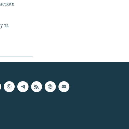
 межах
у та