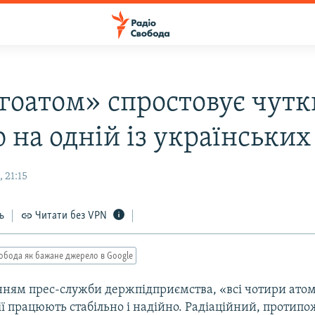
гоатом» спростовує чутк
 на одній із українськи
 21:15
ь
Читати без VPN
обода як бажане джерело в Google
нням прес-служби держпідприємства, «всі чотири ато
ії працюють стабільно і надійно. Радіаційний, протип