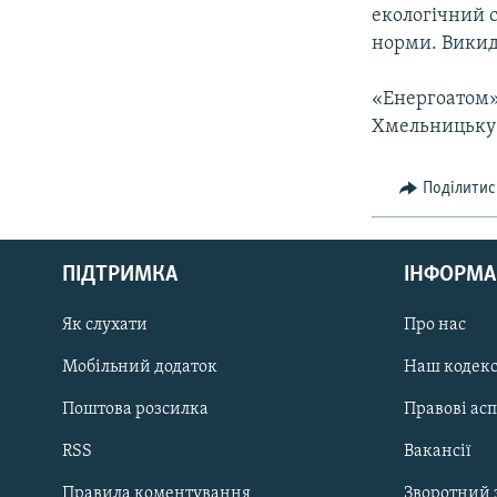
МУЛЬТИМЕДІА
екологічний 
ФОТО
норми. Викид
СПЕЦПРОЄКТИ
«Енергоатом» 
ПОДКАСТИ
Хмельницьку 
Поділитис
КРИМ РЕАЛІЇ
ПІДТРИМКА
ІНФОРМА
РУС
Як слухати
Про нас
УКР
Мобільний додаток
Наш кодек
КТАТ
Поштова розсилка
Правові ас
ДОЛУЧАЙСЯ!
RSS
Вакансії
Правила коментування
Зворотний 