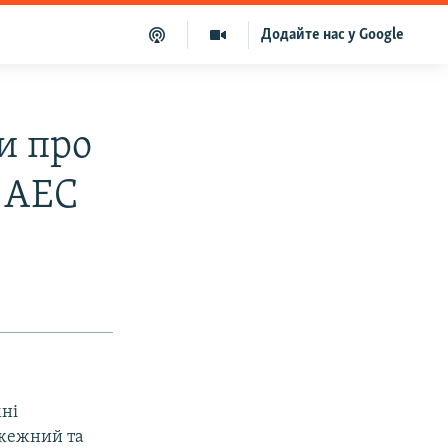
Додайте нас у Google
и про
х АЕС
мні
ожежний та