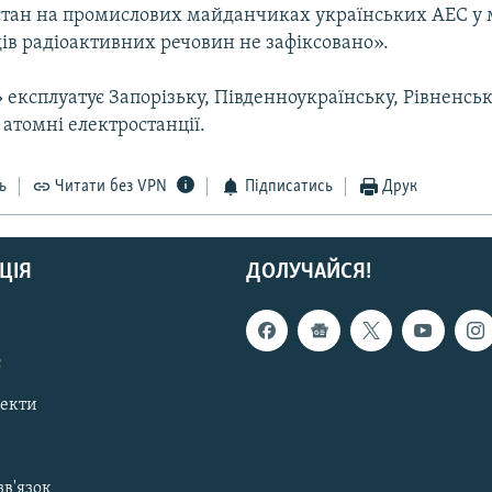
стан на промислових майданчиках українських АЕС у
ів радіоактивних речовин не зафіксовано».
експлуатує Запорізьку, Південноукраїнську, Рівненськ
атомні електростанції.
ь
Читати без VPN
Підписатись
Друк
ЦІЯ
ДОЛУЧАЙСЯ!
с
пекти
зв'язок