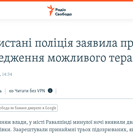
стані поліція заявила п
едження можливого тера
 14:34
ь
Читати без VPN
обода як бажане джерело в Google
ням влади, у місті Равалпінді минулої ночі виявили два
івки. Заарештували принаймні трьох підозрюваних, як