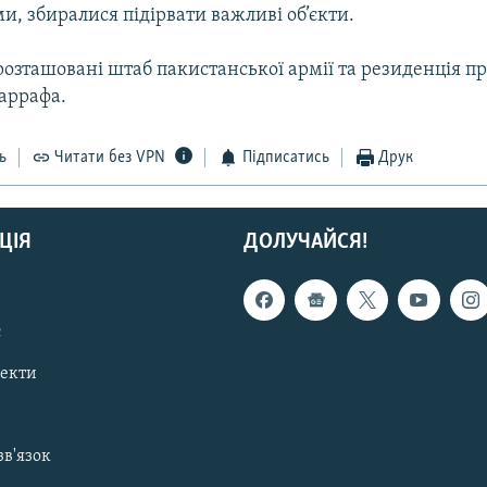
, збиралися підірвати важливі об’єкти.
розташовані штаб пакистанської армії та резиденція п
аррафа.
ь
Читати без VPN
Підписатись
Друк
ЦІЯ
ДОЛУЧАЙСЯ!
с
пекти
зв'язок