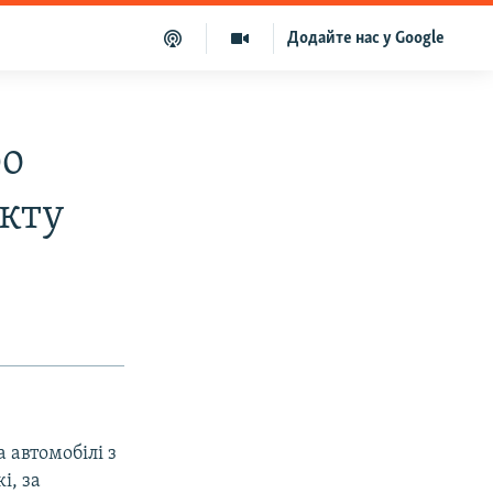
Додайте нас у Google
ро
кту
 автомобілі з
і, за