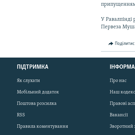
МУЛЬТИМЕДІА
припущеннями
ФОТО
У Равалпінді 
СПЕЦПРОЄКТИ
Первеза Муш
ПОДКАСТИ
Поділитис
ПІДТРИМКА
ІНФОРМА
КРИМ РЕАЛІЇ
Як слухати
Про нас
РУС
УКР
Мобільний додаток
Наш кодек
КТАТ
Поштова розсилка
Правові ас
RSS
Вакансії
ДОЛУЧАЙСЯ!
Правила коментування
Зворотний 