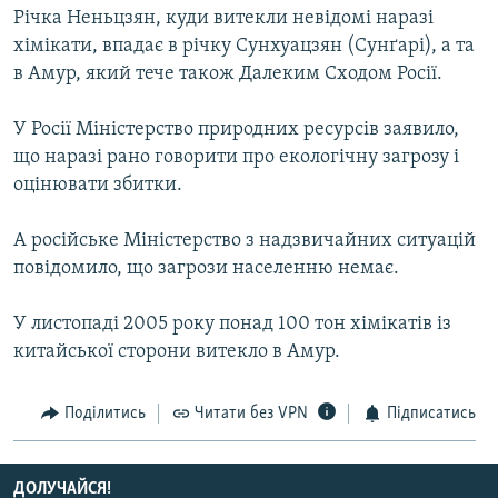
Річка Неньцзян, куди витекли невідомі наразі
МУЛЬТИМЕДІА
хімікати, впадає в річку Сунхуацзян (Сунґарі), а та
ФОТО
в Амур, який тече також Далеким Сходом Росії.
СПЕЦПРОЄКТИ
У Росії Міністерство природних ресурсів заявило,
ПОДКАСТИ
що наразі рано говорити про екологічну загрозу і
оцінювати збитки.
КРИМ РЕАЛІЇ
РУС
А російське Міністерство з надзвичайних ситуацій
повідомило, що загрози населенню немає.
УКР
КТАТ
У листопаді 2005 року понад 100 тон хімікатів із
китайської сторони витекло в Амур.
ДОЛУЧАЙСЯ!
Поділитись
Читати без VPN
Підписатись
ДОЛУЧАЙСЯ!