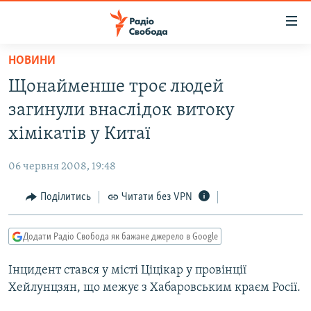
Доступність
посилання
Перейти
НОВИНИ
до
РАДІО СВОБОДА – 70 РОКІВ
Щонайменше троє людей
основного
ВСЕ ЗА ДОБУ
матеріалу
загинули внаслідок витоку
СТАТТІ
Перейти
хімікатів у Китаї
до
ВІЙНА
ПОЛІТИКА
основної
06 червня 2008, 19:48
РОСІЙСЬКА «ФІЛЬТРАЦІЯ»
ЕКОНОМІКА
навігації
Перейти
Поділитись
Читати без VPN
ДОНБАС.РЕАЛІЇ
СУСПІЛЬСТВО
до
КРИМ.РЕАЛІЇ
КУЛЬТУРА
пошуку
Додати Радіо Свобода як бажане джерело в Google
ТИ ЯК?
СПОРТ
Інцидент стався у місті Ціцікар у провінції
СХЕМИ
УКРАЇНА
Хейлунцзян, що межує з Хабаровським краєм Росії.
КИТАЙ.ВИКЛИКИ
СВІТ