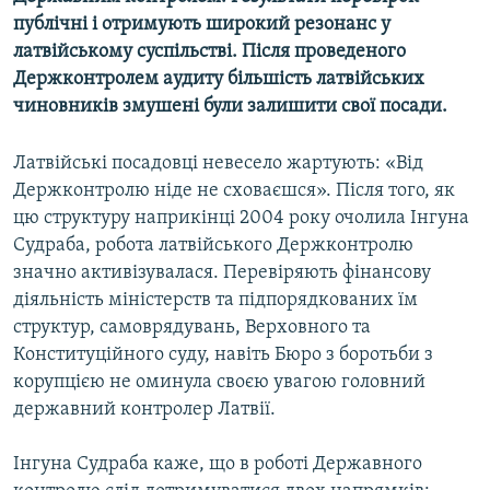
МУЛЬТИМЕДІА
публічні і отримують широкий резонанс у
латвійському суспільстві. Після проведеного
ФОТО
Держконтролем аудиту більшість латвійських
СПЕЦПРОЄКТИ
чиновників змушені були залишити свої посади.
ПОДКАСТИ
Латвійські посадовці невесело жартують: «Від
Держконтролю ніде не сховаєшся». Після того, як
КРИМ РЕАЛІЇ
цю структуру наприкінці 2004 року очолила Інгуна
РУС
Судраба, робота латвійського Держконтролю
УКР
значно активізувалася. Перевіряють фінансову
діяльність міністерств та підпорядкованих їм
КТАТ
структур, самоврядувань, Верховного та
Конституційного суду, навіть Бюро з боротьби з
ДОЛУЧАЙСЯ!
корупцією не оминула своєю увагою головний
державний контролер Латвії.
Інгуна Судраба каже, що в роботі Державного