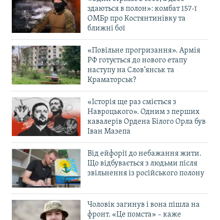
здаються в полон»: комбат 157-ї
ОМБр про Костянтинівку та
ближні бої
«Повільне прогризання». Армія
РФ готується до нового етапу
наступу на Слов’янськ та
Краматорськ?
«Історія ще раз сміється з
Навроцького». Одним з перших
кавалерів Ордена Білого Орла був
Іван Мазепа
Від ейфорії до небажання жити.
Що відбувається з людьми після
звільнення із російського полону
Чоловік загинув і вона пішла на
фронт. «Це помста» – каже