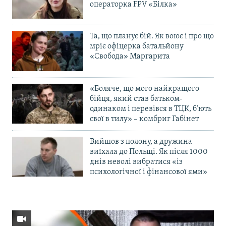
операторка FPV «Білка»
Та, що планує бій. Як воює і про що
мріє офіцерка батальйону
«Свобода» Маргарита
«Боляче, що мого найкращого
бійця, який став батьком-
одинаком і перевівся в ТЦК, б’ють
свої в тилу» – комбриг Габінет
Вийшов з полону, а дружина
виїхала до Польщі. Як після 1000
днів неволі вибратися «із
психологічної і фінансової ями»