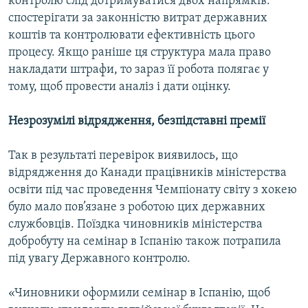
контролю слід дотримуватися двох напрямків:
Усі сайти RFE/RL
спостерігати за законністю витрат державних
коштів та контролювати ефективність цього
процесу. Якщо раніше ця структура мала право
накладати штрафи, то зараз її робота полягає у
тому, щоб провести аналіз і дати оцінку.
Незрозумілі відрядження, безпідставні премії
Так в результаті перевірок виявилось, що
відрядження до Канади працівників міністерства
освіти під час проведення Чемпіонату світу з хокею
було мало пов’язане з роботою цих державних
службовців. Поїздка чиновників міністерства
добробуту на семінар в Іспанію також потрапила
під увагу Державного контролю.
«Чиновники оформили семінар в Іспанію, щоб