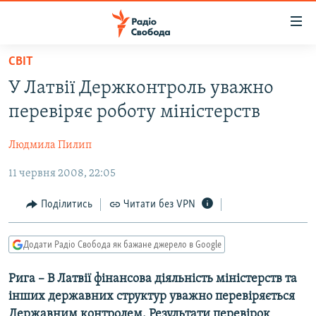
Доступність
посилання
Перейти
СВІТ
до
РАДІО СВОБОДА – 70 РОКІВ
У Латвії Держконтроль уважно
основного
ВСЕ ЗА ДОБУ
матеріалу
перевіряє роботу міністерств
СТАТТІ
Перейти
до
Людмила Пилип
ВІЙНА
ПОЛІТИКА
основної
11 червня 2008, 22:05
РОСІЙСЬКА «ФІЛЬТРАЦІЯ»
ЕКОНОМІКА
навігації
Перейти
ДОНБАС.РЕАЛІЇ
СУСПІЛЬСТВО
Поділитись
Читати без VPN
до
КРИМ.РЕАЛІЇ
КУЛЬТУРА
пошуку
Додати Радіо Свобода як бажане джерело в Google
ТИ ЯК?
СПОРТ
СХЕМИ
Рига – В Латвії фінансова діяльність міністерств та
УКРАЇНА
інших державних структур уважно перевіряється
КИТАЙ.ВИКЛИКИ
СВІТ
Державним контролем. Результати перевірок