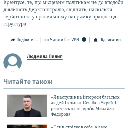
Крейтусе, те, що місцевим політикам не до вподоби
діяльність Держконтролю, свідчить, наскільки
серйозно та у правильному напрямку працює ця
структура.
Поділитись
Читати без VPN
Підписатись
Людмила Пилип
Читайте також
«Я наступив на інтереси багатьох
людей і компаній». Як в Україні
реагують на інтерв’ю Михайла
Федорова
«Один стріляє в себе, а двоє