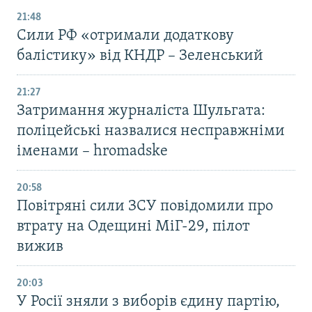
21:48
Сили РФ «отримали додаткову
балістику» від КНДР – Зеленський
21:27
Затримання журналіста Шульгата:
поліцейські назвалися несправжніми
іменами – hromadske
20:58
Повітряні сили ЗСУ повідомили про
втрату на Одещині МіГ-29, пілот
вижив
20:03
У Росії зняли з виборів єдину партію,