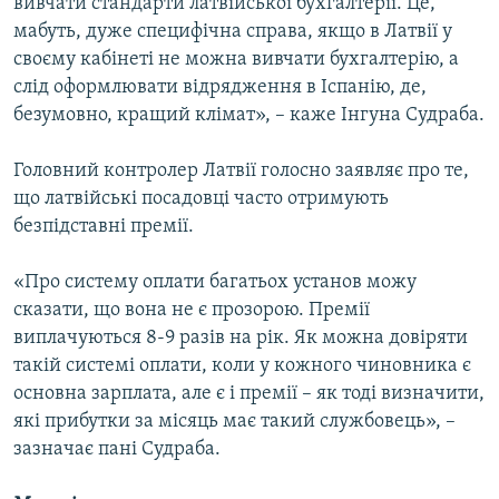
вивчати стандарти латвійської бухгалтерії. Це,
мабуть, дуже специфічна справа, якщо в Латвії у
своєму кабінеті не можна вивчати бухгалтерію, а
слід оформлювати відрядження в Іспанію, де,
безумовно, кращий клімат», – каже Інгуна Судраба.
Головний контролер Латвії голосно заявляє про те,
що латвійські посадовці часто отримують
безпідставні премії.
«Про систему оплати багатьох установ можу
сказати, що вона не є прозорою. Премії
виплачуються 8-9 разів на рік. Як можна довіряти
такій системі оплати, коли у кожного чиновника є
основна зарплата, але є і премії – як тоді визначити,
які прибутки за місяць має такий службовець», –
зазначає пані Судраба.