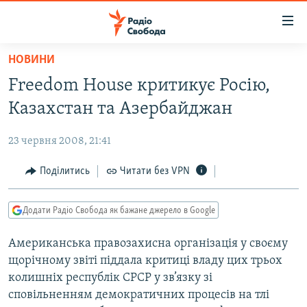
Доступність
посилання
Перейти
НОВИНИ
до
РАДІО СВОБОДА – 70 РОКІВ
Freedom House критикує Росію,
основного
ВСЕ ЗА ДОБУ
матеріалу
Казахстан та Азербайджан
СТАТТІ
Перейти
до
23 червня 2008, 21:41
ВІЙНА
ПОЛІТИКА
основної
РОСІЙСЬКА «ФІЛЬТРАЦІЯ»
Поділитись
Читати без VPN
ЕКОНОМІКА
навігації
Перейти
ДОНБАС.РЕАЛІЇ
СУСПІЛЬСТВО
до
Додати Радіо Свобода як бажане джерело в Google
КРИМ.РЕАЛІЇ
КУЛЬТУРА
пошуку
Американська правозахисна організація у своєму
ТИ ЯК?
СПОРТ
щорічному звіті піддала критиці владу цих трьох
СХЕМИ
УКРАЇНА
колишніх республік СРСР у зв’язку зі
сповільненням демократичних процесів на тлі
КИТАЙ.ВИКЛИКИ
СВІТ