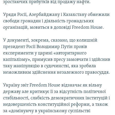
зростаючих прибутків від продажу нафти.
МУЛЬТИМЕДІА
ФОТО
Уряди Росії, Азербайджану і Казахстану обмежили
свободи громадян і діяльність громадських
СПЕЦПРОЄКТИ
організацій, мовиться в доповіді Freedom House.
ПОДКАСТИ
У документі, зокрема, сказано, що колишній
КРИМ РЕАЛІЇ
президент Росії Володимир Путін провів
РУС
експерименти у царині «авторитарного
капіталізму», примусив пресу замовчати і здійснив
УКР
таку маніпуляцію в судочинстві, яка зробила
КТАТ
неможливим здійснення незалежного правосуддя.
Україну звіт Freedom House відзначає як вільну
ДОЛУЧАЙСЯ!
державу але критикує її за відсутність політичної
стабільності, слабкість демократичних інституцій і
недовершеність конституційної реформи, а також
за «домінуючу в українському суспільстві