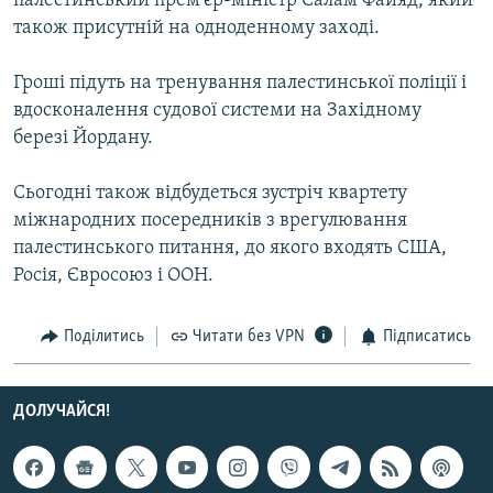
палестинський прем’єр-міністр Салам Файяд, який
КИТАЙ.ВИКЛИКИ
також присутній на одноденному заході.
МУЛЬТИМЕДІА
Гроші підуть на тренування палестинської поліції і
ФОТО
вдосконалення судової системи на Західному
березі Йордану.
СПЕЦПРОЄКТИ
ПОДКАСТИ
Сьогодні також відбудеться зустріч квартету
міжнародних посередників з врегулювання
КРИМ РЕАЛІЇ
палестинського питання, до якого входять США,
РУС
Росія, Євросоюз і ООН.
УКР
Поділитись
Читати без VPN
Підписатись
КТАТ
ДОЛУЧАЙСЯ!
ДОЛУЧАЙСЯ!