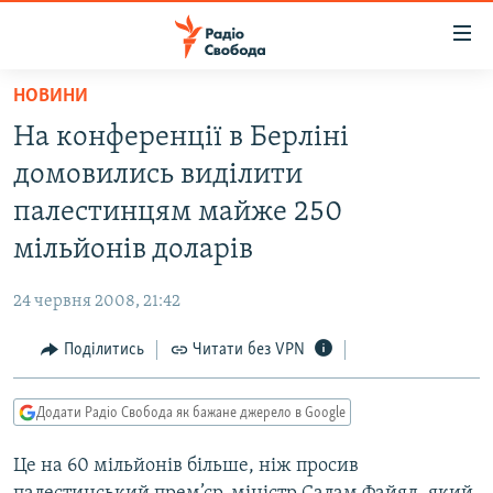
Доступність
посилання
Перейти
НОВИНИ
до
РАДІО СВОБОДА – 70 РОКІВ
На конференції в Берліні
основного
ВСЕ ЗА ДОБУ
матеріалу
домовились виділити
СТАТТІ
Перейти
палестинцям майже 250
до
ВІЙНА
ПОЛІТИКА
мільйонів доларів
основної
РОСІЙСЬКА «ФІЛЬТРАЦІЯ»
ЕКОНОМІКА
навігації
24 червня 2008, 21:42
Перейти
ДОНБАС.РЕАЛІЇ
СУСПІЛЬСТВО
до
Поділитись
Читати без VPN
КРИМ.РЕАЛІЇ
КУЛЬТУРА
пошуку
ТИ ЯК?
СПОРТ
Додати Радіо Свобода як бажане джерело в Google
СХЕМИ
УКРАЇНА
Це на 60 мільйонів більше, ніж просив
ПРИАЗОВ’Я
СВІТ