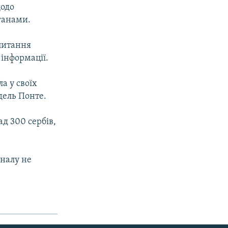
щодо
ганами.
 питання
 інформації.
а у своїх
дель Понте.
д 300 сербів,
уналу не