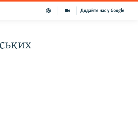
Додайте нас у Google
вських