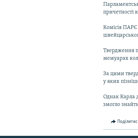
МУЛЬТИМЕДІА
Парламентськ
ФОТО
причетності к
СПЕЦПРОЄКТИ
Комісія ПАРЄ 
ПОДКАСТИ
швейцарському
Твердження п
мемуарах кол
За цими твер
у яких пізні
Однак Карла 
змогло знайт
Поділитис
КРИМ РЕАЛІЇ
РУС