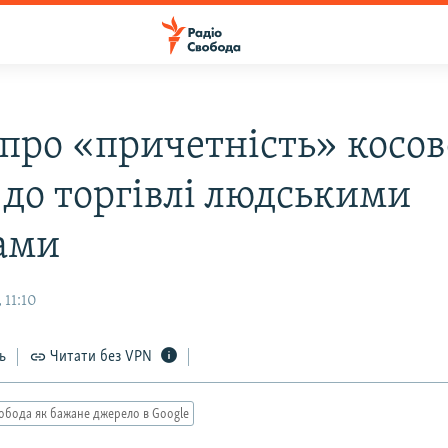
про «причетність» косо
 до торгівлі людськими
ами
 11:10
ь
Читати без VPN
обода як бажане джерело в Google