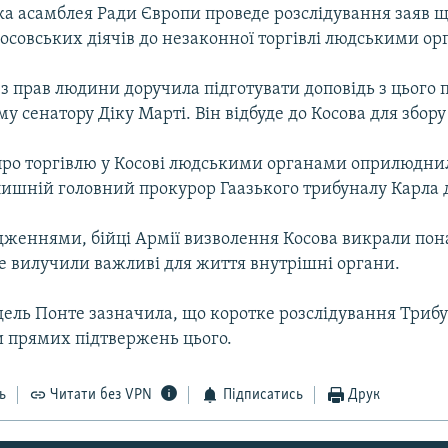
а асамблея Ради Європи проведе розслідування заяв 
осовських діячів до незаконної торгівлі людськими ор
з прав людини доручила підготувати доповідь з цього
 сенатору Діку Марті. Він відбуде до Косова для збору
ро торгівлю у Косові людськими органами оприлюднил
ишній головний прокурор Гаазького трибуналу Карла 
дженнями, бійці Армії визволення Косова викрали пона
ше вилучили важливі для життя внутрішні органи.
дель Понте зазначила, що коротке розслідування Триб
и прямих підтвержень цього.
ь
Читати без VPN
Підписатись
Друк