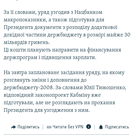
МУЛЬТИМЕДІА
За її словами, уряд узгодив з Нацбанком
ФОТО
макропоказники, а також підготував для
СПЕЦПРОЄКТИ
Президента документи з розподілу додаткової
дохідної частини держбюджету в розмірі майже 30
ПОДКАСТИ
мільярдів гривень.
Цi кошти планують направити на фінансування
КРИМ РЕАЛІЇ
держпрограм i пiдвищення зарплати.
РУС
На завтра заплановане засідання уряду, на якому
УКР
розглянуть зміни і доповнення до
КТАТ
держбюджету-2008. За словами Юлії Тимошенко,
відповідний законопроект Кабміну вже
ДОЛУЧАЙСЯ!
підготували, але не розглядають на прохання
Президента для узгодження з ним.
Поділитись
Читати без VPN
Підписатись