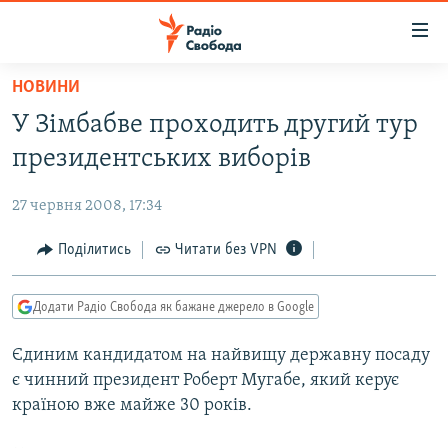
Доступність
посилання
Перейти
НОВИНИ
до
РАДІО СВОБОДА – 70 РОКІВ
У Зімбабве проходить другий тур
основного
ВСЕ ЗА ДОБУ
матеріалу
президентських виборів
СТАТТІ
Перейти
до
27 червня 2008, 17:34
ВІЙНА
ПОЛІТИКА
основної
РОСІЙСЬКА «ФІЛЬТРАЦІЯ»
Поділитись
Читати без VPN
ЕКОНОМІКА
навігації
Перейти
ДОНБАС.РЕАЛІЇ
СУСПІЛЬСТВО
до
Додати Радіо Свобода як бажане джерело в Google
КРИМ.РЕАЛІЇ
КУЛЬТУРА
пошуку
Єдиним кандидатом на найвищу державну посаду
ТИ ЯК?
СПОРТ
є чинний президент Роберт Мугабе, який керує
СХЕМИ
УКРАЇНА
країною вже майже 30 років.
КИТАЙ.ВИКЛИКИ
СВІТ