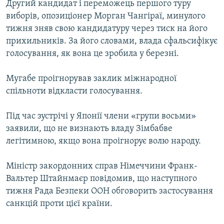
Другий кандидат і переможець першого туру
МУЛЬТИМЕДІА
виборів, опозиціонер Морган Чангіраї, минулого
ФОТО
тижня зняв свою кандидатуру через тиск на його
прихильників. За його словами, влада сфальсифікує
СПЕЦПРОЄКТИ
голосування, як вона це зробила у березні.
ПОДКАСТИ
Мугабе проігнорував заклик міжнародної
КРИМ РЕАЛІЇ
спільноти відкласти голосування.
РУС
Під час зустрічі у Японії члени «групи восьми»
УКР
заявили, що не визнають владу Зімбабве
КТАТ
легітимною, якщо вона проігнорує волю народу.
Міністр закордонних справ Німеччини Франк-
ДОЛУЧАЙСЯ!
Вальтер Штайнмаєр повідомив, що наступного
тижня Рада Безпеки ООН обговорить застосування
санкцій проти цієї країни.