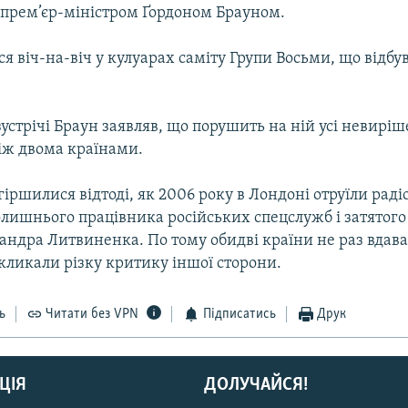
прем’єр-міністром Ґордоном Брауном.
ся віч-на-віч у кулуарах саміту Групи Восьми, що відбу
устрічі Браун заявляв, що порушить на ній усі невиріш
іж двома країнами.
гіршилися відтоді, як 2006 року в Лондоні отруїли рад
лишнього працівника російських спецслужб і затятого
андра Литвиненка. По тому обидві країни не раз вдава
икликали різку критику іншої сторони.
ь
Читати без VPN
Підписатись
Друк
ЦІЯ
ДОЛУЧАЙСЯ!