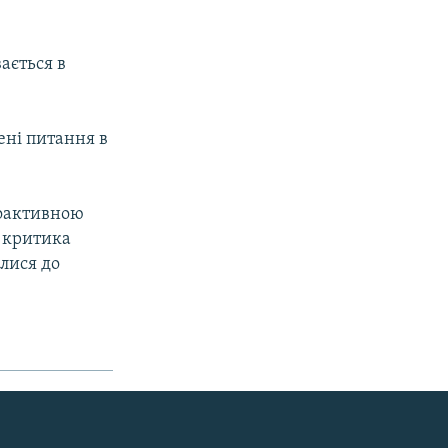
вається в
ені питання в
іоактивною
 критика
лися до