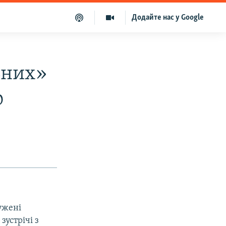
Додайте нас у Google
ьних»
ю
ужені
зустрічі з