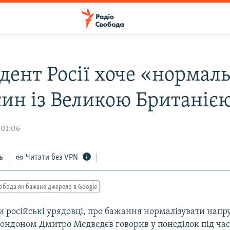
дент Росії хоче «нормал
син із Великою Британіє
 01:06
ь
Читати без VPN
обода як бажане джерело в Google
и російські урядовці, про бажання нормалізувати напр
ондоном Дмитро Медведєв говорив у понеділок під час 