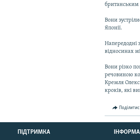
МУЛЬТИМЕДІА
британським 
ФОТО
Вони зустріли
СПЕЦПРОЄКТИ
Японії.
ПОДКАСТИ
Напередодні з
відносинах м
Вони різко по
речовиною ко
Кремля Олекс
кроків, які в
Поділитис
КРИМ РЕАЛІЇ
РУС
ПІДТРИМКА
ІНФОРМА
УКР