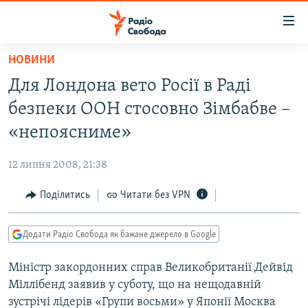
Доступність
посилання
Перейти
НОВИНИ
до
РАДІО СВОБОДА – 70 РОКІВ
Для Лондона вето Росії в Раді
основного
ВСЕ ЗА ДОБУ
матеріалу
безпеки ООН стосовно Зімбабве –
СТАТТІ
Перейти
«непоясниме»
до
ВІЙНА
ПОЛІТИКА
основної
12 липня 2008, 21:38
РОСІЙСЬКА «ФІЛЬТРАЦІЯ»
ЕКОНОМІКА
навігації
Перейти
Поділитись
Читати без VPN
ДОНБАС.РЕАЛІЇ
СУСПІЛЬСТВО
до
КРИМ.РЕАЛІЇ
КУЛЬТУРА
пошуку
Додати Радіо Свобода як бажане джерело в Google
ТИ ЯК?
СПОРТ
Міністр закордонних справ Великобританії Дейвід
СХЕМИ
УКРАЇНА
Міллібенд заявив у суботу, що на нещодавній
КИТАЙ.ВИКЛИКИ
СВІТ
зустрічі лідерів «Групи восьми» у Японії Москва