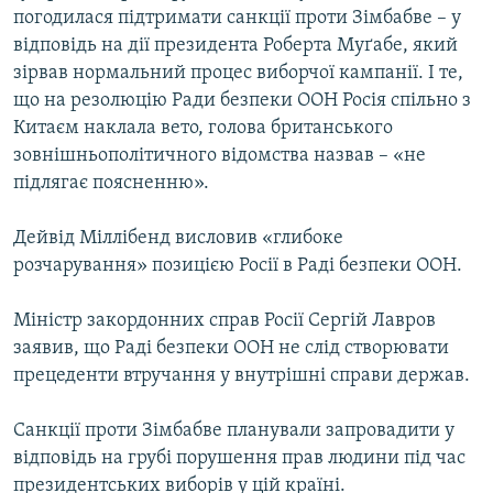
погодилася підтримати санкції проти Зімбабве – у
МУЛЬТИМЕДІА
відповідь на дії президента Роберта Муґабе, який
ФОТО
зірвав нормальний процес виборчої кампанії. І те,
СПЕЦПРОЄКТИ
що на резолюцію Ради безпеки ООН Росія спільно з
Китаєм наклала вето, голова британського
ПОДКАСТИ
зовнішньополітичного відомства назвав – «не
підлягає поясненню».
КРИМ РЕАЛІЇ
РУС
Дейвід Міллібенд висловив «глибоке
розчарування» позицією Росії в Раді безпеки ООН.
УКР
КТАТ
Міністр закордонних справ Росії Сергій Лавров
заявив, що Раді безпеки ООН не слід створювати
ДОЛУЧАЙСЯ!
прецеденти втручання у внутрішні справи держав.
Санкції проти Зімбабве планували запровадити у
відповідь на грубі порушення прав людини під час
президентських виборів у цій країні.