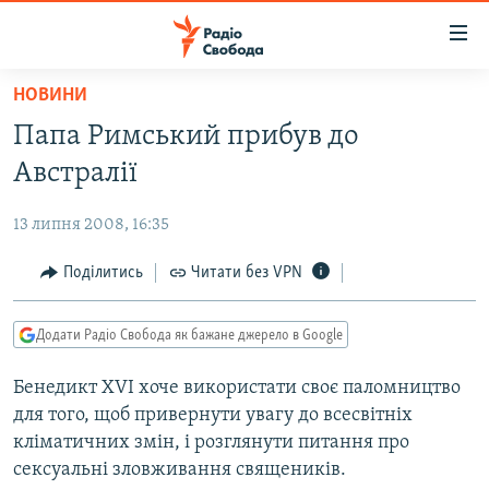
Доступність
посилання
Перейти
НОВИНИ
до
РАДІО СВОБОДА – 70 РОКІВ
Папа Римський прибув до
основного
ВСЕ ЗА ДОБУ
матеріалу
Австралії
СТАТТІ
Перейти
до
13 липня 2008, 16:35
ВІЙНА
ПОЛІТИКА
основної
РОСІЙСЬКА «ФІЛЬТРАЦІЯ»
Поділитись
Читати без VPN
ЕКОНОМІКА
навігації
Перейти
ДОНБАС.РЕАЛІЇ
СУСПІЛЬСТВО
до
Додати Радіо Свобода як бажане джерело в Google
КРИМ.РЕАЛІЇ
КУЛЬТУРА
пошуку
Бенедикт XVI хоче використати своє паломництво
ТИ ЯК?
СПОРТ
для того, щоб привернути увагу до всесвітніх
СХЕМИ
УКРАЇНА
кліматичних змін, і розглянути питання про
сексуальні зловживання священиків.
КИТАЙ.ВИКЛИКИ
СВІТ