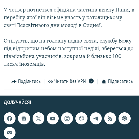
МУЛЬТИМЕДІА
У четвер почнеться офіційна частина візиту Папи, в
ФОТО
перебігу якої він візьме участь у католицькому
святі Всесвітнього дня молоді в Сиднеї.
СПЕЦПРОЄКТИ
ПОДКАСТИ
Очікують, що на головну подію свята, службу Божу
під відкритим небом наступної неділі, збереться до
КРИМ РЕАЛІЇ
півмільйона учасників, зокрема й близько 100
РУС
тисяч іноземців.
УКР
Поділитись
Читати без VPN
Підписатись
КТАТ
ДОЛУЧАЙСЯ!
ДОЛУЧАЙСЯ!