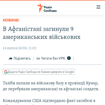
Доступність
посилання
Перейти
НОВИНИ
до
РАДІО СВОБОДА – 70 РОКІВ
В Афганістані загинули 9
основного
ВСЕ ЗА ДОБУ
матеріалу
американських військових
СТАТТІ
Перейти
до
14 липня 2008, 11:03
ВІЙНА
ПОЛІТИКА
основної
РОСІЙСЬКА «ФІЛЬТРАЦІЯ»
Поділитись
Читати без VPN
ЕКОНОМІКА
навігації
Перейти
ДОНБАС.РЕАЛІЇ
СУСПІЛЬСТВО
до
Додати Радіо Свобода як бажане джерело в Google
КРИМ.РЕАЛІЇ
КУЛЬТУРА
пошуку
Таліби напали на військову базу в провінції Кунар,
ТИ ЯК?
СПОРТ
де перебували американські та афганські солдати.
СХЕМИ
УКРАЇНА
Командування США підтвердило факт загибелі в
КИТАЙ.ВИКЛИКИ
СВІТ