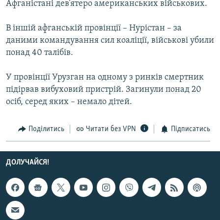
Афганістані дев’ятеро американських військових.
МУЛЬТИМЕДІА
ФОТО
В іншій афганській провінції – Нурістан – за
даними командування сил коаліції, військові убили
СПЕЦПРОЄКТИ
понад 40 талібів.
ПОДКАСТИ
У провінції Урузган на одному з ринків смертник
КРИМ РЕАЛІЇ
підірвав вибуховий пристрій. Загинули понад 20
РУС
осіб, серед яких – немало дітей.
УКР
Поділитись
Читати без VPN
Підписатись
КТАТ
ДОЛУЧАЙСЯ!
ДОЛУЧАЙСЯ!