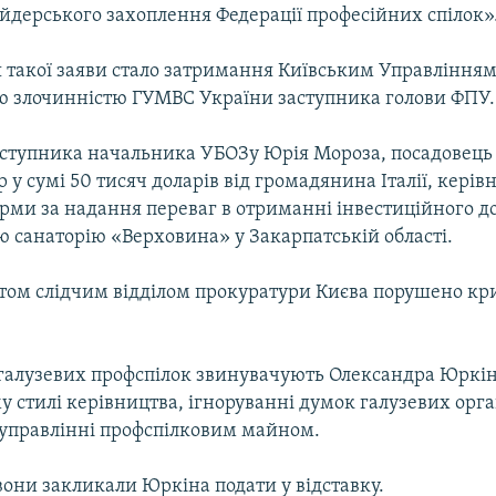
йдерського захоплення Федерації професійних спілок»
 такої заяви стало затримання Київським Управлінням
ю злочинністю ГУМВС України заступника голови ФПУ.
аступника начальника УБОЗу Юрія Мороза, посадовець
 у сумі 50 тисяч доларів від громадянина Італії, керів
ірми за надання переваг в отриманні інвестиційного д
ю санаторію «Верховина» у Закарпатській області.
том слідчим відділом прокуратури Києва порушено кр
галузевих профспілок звинувачують Олександра Юркін
 стилі керівництва, ігноруванні думок галузевих орган
управлінні профспілковим майном.
они закликали Юркіна подати у відставку.