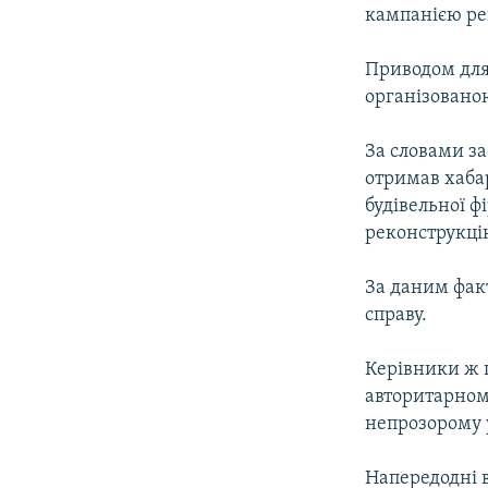
МУЛЬТИМЕДІА
кампанією ре
ФОТО
Приводом для
СПЕЦПРОЄКТИ
організовано
ПОДКАСТИ
За словами з
отримав хабар
будівельної ф
реконструкці
За даним фак
справу.
Керівники ж 
авторитарному
непрозорому 
Напередодні в