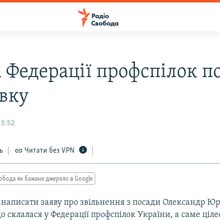
 Федерації профспілок п
авку
15:52
ь
Читати без VPN
обода як бажане джерело в Google
 написати заяву про звільнення з посади Олександр Ю
о склалася у Федерації профспілок України, а саме ці