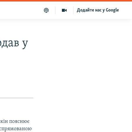
Додайте нас у Google
одав у
ркін пояснює
леспрямованою