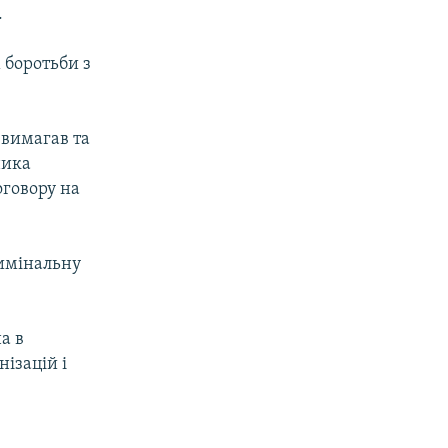
.
 боротьби з
 вимагав та
ника
оговору на
имінальну
а в
ізацій і