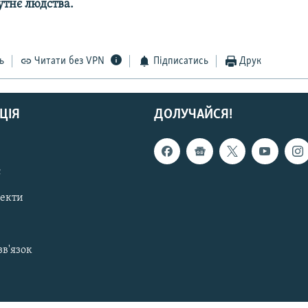
утнє людства.
ь
Читати без VPN
Підписатись
Друк
ЦІЯ
ДОЛУЧАЙСЯ!
с
пекти
зв'язок