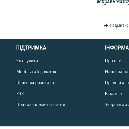
КИТАЙ.ВИКЛИКИ
яскраве майб
МУЛЬТИМЕДІА
ФОТО
Поділитис
СПЕЦПРОЄКТИ
ПОДКАСТИ
ПІДТРИМКА
ІНФОРМА
Як слухати
Про нас
КРИМ РЕАЛІЇ
Мобільний додаток
Наш кодек
РУС
Поштова розсилка
Правові ас
УКР
RSS
Вакансії
КТАТ
Правила коментування
Зворотний 
ДОЛУЧАЙСЯ!