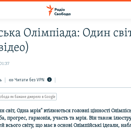
ька Олімпіада: Один світ
відео)
01:37
ь
Читати без VPN
обода як бажане джерело в Google
ин світ, Одна мрія" втілюються головні цінності Олімпіс
ба, прогрес, гармонія, участь та мрія. Він також ілюстр
 всього світу, що має в основі Олімпійські ідеали, на