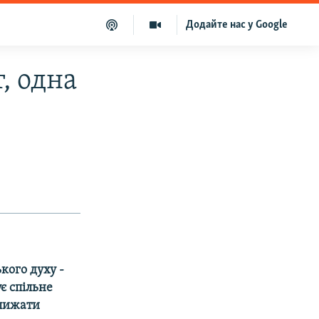
Додайте нас у Google
, одна
ького духу -
ує спільне
ближати