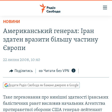
Доступність
посилання
Перейти
НОВИНИ
до
РАДІО СВОБОДА – 70 РОКІВ
Американський генерал: Іран
основного
ВСЕ ЗА ДОБУ
матеріалу
здатен вразити більшу частину
СТАТТІ
Перейти
Європи
до
ВІЙНА
ПОЛІТИКА
основної
22 липня 2008, 10:40
РОСІЙСЬКА «ФІЛЬТРАЦІЯ»
ЕКОНОМІКА
навігації
Перейти
Поділитись
Читати без VPN
ДОНБАС.РЕАЛІЇ
СУСПІЛЬСТВО
до
КРИМ.РЕАЛІЇ
КУЛЬТУРА
пошуку
Додати Радіо Свобода як бажане джерело в Google
ТИ ЯК?
СПОРТ
Таке переконання про нинішні здатності іранських
СХЕМИ
УКРАЇНА
балістичних ракет висловив начальник Агентства
КИТАЙ.ВИКЛИКИ
СВІТ
протиракетної оборони США генерал-лейтенант