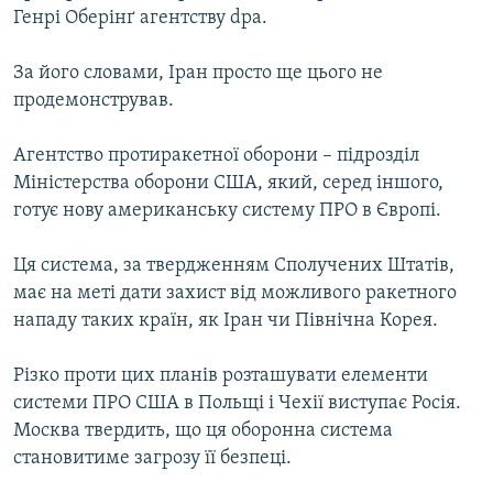
Генрі Оберінґ агентству dpa.
МУЛЬТИМЕДІА
ФОТО
За його словами, Іран просто ще цього не
СПЕЦПРОЄКТИ
продемонстрував.
ПОДКАСТИ
Агентство протиракетної оборони – підрозділ
Міністерства оборони США, який, серед іншого,
КРИМ РЕАЛІЇ
готує нову американську систему ПРО в Європі.
РУС
Ця система, за твердженням Сполучених Штатів,
УКР
має на меті дати захист від можливого ракетного
КТАТ
нападу таких країн, як Іран чи Північна Корея.
ДОЛУЧАЙСЯ!
Різко проти цих планів розташувати елементи
системи ПРО США в Польщі і Чехії виступає Росія.
Москва твердить, що ця оборонна система
становитиме загрозу її безпеці.