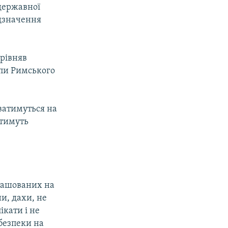
 державної
ідзначення
рівняв
апи Римського
ватимуться на
атимуть
зташованих на
и, дахи, не
ікати і не
 безпеки на