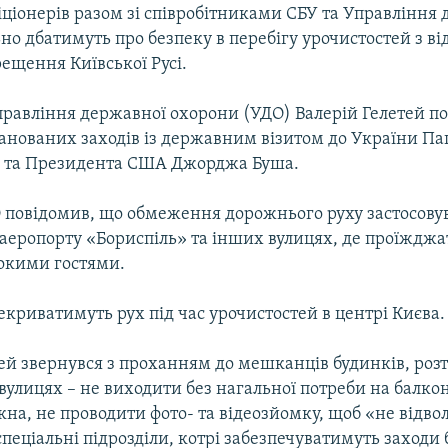
іціонерів разом зі співробітниками СБУ та Управління
но дбатимуть про безпеку в перебігу урочистостей з в
ещення Київської Русі.
равління державної охорони (УДО) Валерій Гелетей по
анованих заходів із державним візитом до України П
ІІ та Президента США Джорджа Буша.
 повідомив, що обмеження дорожнього руху застосову
 аеропорту «Бориспіль» та інших вулицях, де проїждж
сокими гостями.
криватимуть рух під час урочистостей в центрі Києва.
тей звернувся з проханням до мешканців будинків, ро
улицях – не виходити без нагальної потреби на балкон
кна, не проводити фото- та відеозйомку, щоб «не відвол
пеціальні підрозділи, котрі забезпечуватимуть заходи