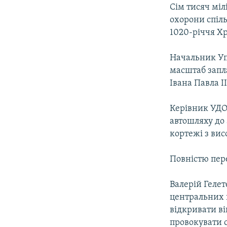
МУЛЬТИМЕДІА
Сім тисяч міл
ФОТО
охорони спіль
1020-річчя Хр
СПЕЦПРОЄКТИ
ПОДКАСТИ
Начальник Уп
масштаб запл
Івана Павла 
Керівник УДО
автошляху до
кортежі з ви
Повністю пере
Валерій Геле
центральних в
відкривати ві
провокувати с