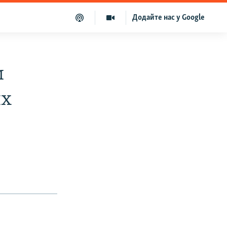
Додайте нас у Google
и
ях