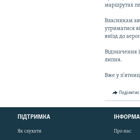
маршрутах пе
Власникам ав
утриматися ві
виїзд до аеро
Відзначення 1
липня.
Вже у п'ятни
Поділитис
КРИМ РЕАЛІЇ
РУС
ПІДТРИМКА
ІНФОРМА
УКР
КТАТ
Як слухати
Про нас