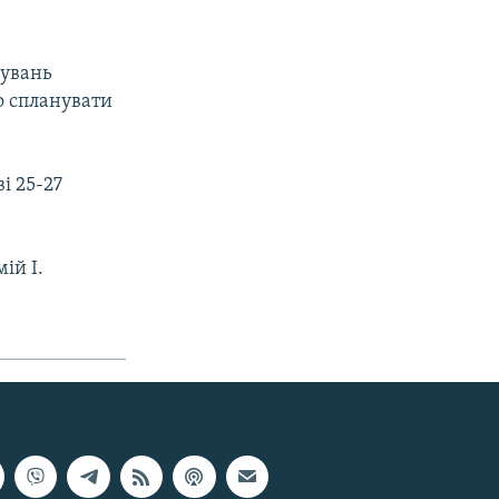
кувань
но спланувати
і 25-27
ій І.