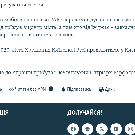
ресування гостей.
томобілів начальник УДО порекомендував на час свят
д поїздок у центр міста, а тим хто від'їжджає – завчас
портів та залізничних вокзалів.
020-ліття Хрещення Київської Русі проходитиме у Києв
цю до України прибуває Вселенський Патріарх Варфолом
ь
Читати без VPN
Підписатись
Друк
ЦІЯ
ДОЛУЧАЙСЯ!