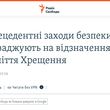
ецедентні заходи безпек
ваджують на відзначенн
ліття Хрещення
19:34
ь
Читати без VPN
обода як бажане джерело в Google