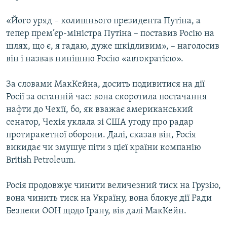
КИТАЙ.ВИКЛИКИ
«Його уряд – колишнього президента Путіна, а
МУЛЬТИМЕДІА
тепер прем’єр-міністра Путіна – поставив Росію на
ФОТО
шлях, що є, я гадаю, дуже шкідливим», – наголосив
він і назвав нинішню Росію «автократією».
СПЕЦПРОЄКТИ
ПОДКАСТИ
За словами МакКейна, досить подивитися на дії
Росії за останній час: вона скоротила постачання
нафти до Чехії, бо, як вважає американський
КРИМ РЕАЛІЇ
сенатор, Чехія уклала зі США угоду про радар
РУС
протиракетної оборони. Далі, сказав він, Росія
УКР
викидає чи змушує піти з цієї країни компанію
КТАТ
British Petroleum.
Росія продовжує чинити величезний тиск на Грузію,
ДОЛУЧАЙСЯ!
вона чинить тиск на Україну, вона блокує дії Ради
Безпеки ООН щодо Ірану, вів далі МакКейн.