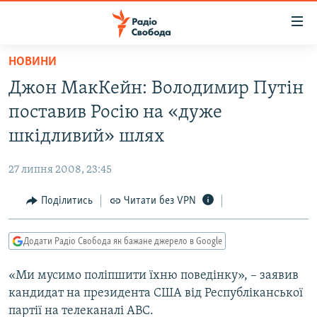
Доступність
посилання
Перейти
НОВИНИ
до
РАДІО СВОБОДА – 70 РОКІВ
Джон МакКейн: Володимир Путін
основного
ВСЕ ЗА ДОБУ
матеріалу
поставив Росію на «дуже
СТАТТІ
Перейти
шкідливий» шлях
до
ВІЙНА
ПОЛІТИКА
основної
27 липня 2008, 23:45
РОСІЙСЬКА «ФІЛЬТРАЦІЯ»
ЕКОНОМІКА
навігації
Перейти
Поділитись
Читати без VPN
ДОНБАС.РЕАЛІЇ
СУСПІЛЬСТВО
до
КРИМ.РЕАЛІЇ
КУЛЬТУРА
пошуку
Додати Радіо Свобода як бажане джерело в Google
ТИ ЯК?
СПОРТ
«Ми мусимо поліпшити їхню поведінку», – заявив
СХЕМИ
УКРАЇНА
кандидат на президента США від Республіканської
ПРИАЗОВ’Я
СВІТ
партії на телеканалі ABC.