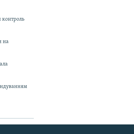
и контроль
и на
рала
мандуванням