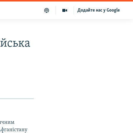
Додайте нас у Google
ійська
сячним
Афганістану