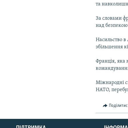
МУЛЬТИМЕДІА
та навколишн
ФОТО
За словами ф
СПЕЦПРОЄКТИ
над безпекою 
ПОДКАСТИ
Насильство в 
збільшення к
Франція, яка 
командування в
Міжнародні с
НАТО, перебу
Поділитис
КРИМ РЕАЛІЇ
РУС
ПІДТРИМКА
ІНФОРМА