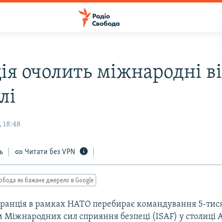
ія очолить міжнародні в
лі
 18:48
ь
Читати без VPN
обода як бажане джерело в Google
 Франція в рамках НАТО перебирає командування 5-ти
 Міжнародних сил сприяння безпеці (ISAF) у столиці 