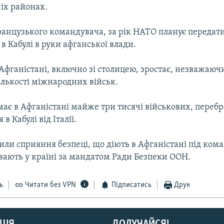
іх районах.
ранцузького командувача, за рік НАТО планує передат
в Кабулі в руки афганської влади.
Афганістані, включно зі столицею, зростає, незважаюч
ількості міжнародних військ.
має в Афганістані майже три тисячі військових, переб
 Кабулі від Італії.
или сприяння безпеці, що діють в Афганістані під ко
вають у країні за мандатом Ради Безпеки ООН.
ь
Читати без VPN
Підписатись
Друк
ЦІЯ
ДОЛУЧАЙСЯ!