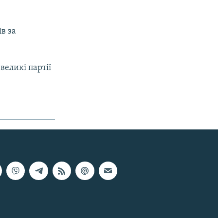
ів за
великі партії