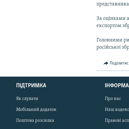
МУЛЬТИМЕДІА
представника 
ФОТО
За оцінками а
СПЕЦПРОЄКТИ
експортом збр
ПОДКАСТИ
Головними рин
російської зб
Поділитис
КРИМ РЕАЛІЇ
РУС
ПІДТРИМКА
ІНФОРМА
УКР
КТАТ
Як слухати
Про нас
Мобільний додаток
Наш кодек
ДОЛУЧАЙСЯ!
Поштова розсилка
Правові ас