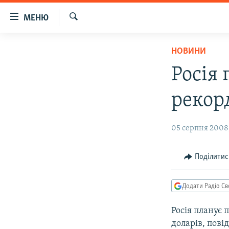
Доступність
МЕНЮ
посилання
Шукати
Перейти
РАДІО СВОБОДА – 70 РОКІВ
НОВИНИ
до
ВСЕ ЗА ДОБУ
основного
Росія 
матеріалу
СТАТТІ
Перейти
рекорд
ВІЙНА
ПОЛІТИКА
до
основної
РОСІЙСЬКА «ФІЛЬТРАЦІЯ»
ЕКОНОМІКА
05 серпня 2008,
навігації
ДОНБАС.РЕАЛІЇ
СУСПІЛЬСТВО
Перейти
до
КРИМ.РЕАЛІЇ
КУЛЬТУРА
Поділитис
пошуку
ТИ ЯК?
СПОРТ
Додати Радіо Св
СХЕМИ
УКРАЇНА
Росія планує 
КИТАЙ.ВИКЛИКИ
СВІТ
доларів, пові