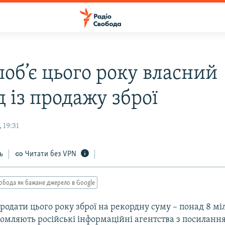
поб’є цього року власний
 із продажу зброї
 19:31
ь
Читати без VPN
обода як бажане джерело в Google
продати цього року зброї на рекордну суму – понад 8 мі
домляють російські інформаційні агентства з посиланн