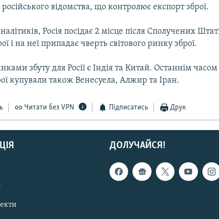
російського відомства, що контролює експорт зброї.
налітиків, Росія посідає 2 місце після Сполучених Штат
ої і на неї припадає чверть світового ринку зброї.
ками збуту для Росії є Індія та Китай. Останнім часом 
рої купували також Венесуела, Алжир та Іран.
ь
Читати без VPN
Підписатись
Друк
ЦІЯ
ДОЛУЧАЙСЯ!
с
пекти