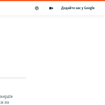
Додайте нас у Google
льярдів
ям на