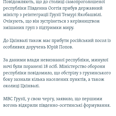
Повідомляють, що до столиці самопроголошеної
МУЛЬТИМЕДІА
республіки Південна Осетія прибув державний
ФОТО
міністр з реінтеграції Грузії Темурі Якобашвілі.
Очікують, що він зустрінеться з керівництвом
СПЕЦПРОЄКТИ
змішаних груп з підтримки миру.
ПОДКАСТИ
До Цхінвалі також має прибути російський посол із
КРИМ РЕАЛІЇ
особливих доручень Юрій Попов.
РУС
За даними влади невизнаної республіки, минулої
УКР
ночі були поранені 18 осіб. Міністерство оборони
КТАТ
республіки повідомило, що обстрілу з грузинського
боку зазнали кілька населених пунктів, а також
околиці Цхінвалі.
ДОЛУЧАЙСЯ!
МВС Грузії, у свою чергу, заявило, що першими
вогонь відкрили південно-осетинські формування.