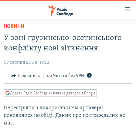
Доступність
посилання
Перейти
НОВИНИ
до
РАДІО СВОБОДА – 70 РОКІВ
У зоні грузинсько-осетинського
основного
ВСЕ ЗА ДОБУ
матеріалу
конфлікту нові зіткнення
СТАТТІ
Перейти
до
07 серпня 2008, 19:12
ВІЙНА
ПОЛІТИКА
основної
РОСІЙСЬКА «ФІЛЬТРАЦІЯ»
Поділитись
Читати без VPN
ЕКОНОМІКА
навігації
Перейти
ДОНБАС.РЕАЛІЇ
СУСПІЛЬСТВО
до
Додати Радіо Свобода як бажане джерело в Google
КРИМ.РЕАЛІЇ
КУЛЬТУРА
пошуку
Перестрілки з використанням артилерії
ТИ ЯК?
СПОРТ
поновилися по обіді. Даних про постраждалих не
СХЕМИ
УКРАЇНА
має.
КИТАЙ.ВИКЛИКИ
СВІТ