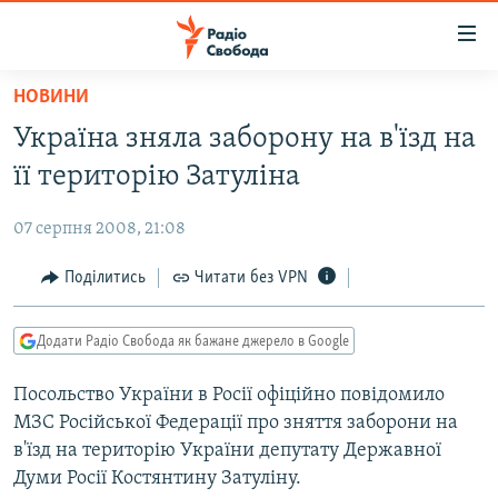
Доступність
посилання
Перейти
НОВИНИ
до
РАДІО СВОБОДА – 70 РОКІВ
Україна зняла заборону на в'їзд на
основного
ВСЕ ЗА ДОБУ
матеріалу
її територію Затуліна
СТАТТІ
Перейти
до
07 серпня 2008, 21:08
ВІЙНА
ПОЛІТИКА
основної
РОСІЙСЬКА «ФІЛЬТРАЦІЯ»
Поділитись
Читати без VPN
ЕКОНОМІКА
навігації
Перейти
ДОНБАС.РЕАЛІЇ
СУСПІЛЬСТВО
до
Додати Радіо Свобода як бажане джерело в Google
КРИМ.РЕАЛІЇ
КУЛЬТУРА
пошуку
Посольство України в Росії офіційно повідомило
ТИ ЯК?
СПОРТ
МЗС Російської Федерації про зняття заборони на
СХЕМИ
УКРАЇНА
в'їзд на територію України депутату Державної
Думи Росії Костянтину Затуліну.
ПРИАЗОВ’Я
СВІТ