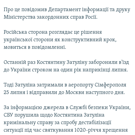
КИТАЙ.ВИКЛИКИ
Про це повідомив Департамент інформації та друку
МУЛЬТИМЕДІА
Міністерства закордонних справ Росії.
ФОТО
Російська сторона розглядає це рішення
СПЕЦПРОЄКТИ
української сторони як конструктивний крок,
мовиться в повідомленні.
ПОДКАСТИ
Останній раз Костянтину Затуліну заборонили в'їзд
КРИМ РЕАЛІЇ
до України строком на один рік наприкінці липня.
РУС
УКР
Тоді Затуліна затримали в аеропорту Сімферополя
25 липня і відправили до Москви наступного дня.
КТАТ
За інформацією джерела в Службі безпеки України,
ДОЛУЧАЙСЯ!
СБУ порушила щодо Костянтина Затуліна
кримінальну справу за спробу дестабілізації
ситуації під час святкування 1020-річчя хрещення